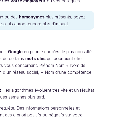
ueriez votre employeur
ou vos collègues.
 un ou des
homonymes
plus présents, soyez
eux, ils auront encore plus d'impact !
he -
Google
en priorité car c’est le plus consulté
i de certains
mots clés
qui pourraient être
sultats vous concernant. Prénom Nom + Nom de
om d'un réseau social, + Nom d'une compétence
t
: les algorithmes évoluent très vite et un résultat
ques semaines plus tard.
 requête. Des informations personnelles et
nt des a priori positifs ou négatifs sur votre