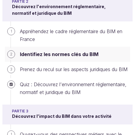
PARTIE 2
Découvrez l'environnement réglementaire,
Il existe
normatif et juridique du BIM
30 normes
du BIM qui peuvent être
catégorisées selon
3 axes autour de l’échange
:
Appréhendez le cadre réglementaire du BIM en
1
De données,
France
À travers des solutions informatiques,
Identifiez les normes clés du BIM
Dans un cadre de travail collaboratif.
2
Quel que soit l’axe, les normes du BIM portent sur
Prenez du recul sur les aspects juridiques du BIM
3
l’interopérabilité
entre les
data
, entre les
machines
et entre les
hommes.
Quiz : Découvrez l'environnement réglementaire,
normatif et juridique du BIM
Que veut dire « openBIM » ?
L’openBIM est la manière de travailler en BIM, avec
PARTIE 3
Découvrez l'impact du BIM dans votre activité
des processus et des outils informatiques
interopérables s’appuyant sur des
normes
Ouvrez-vous des perspectives métiers avec le
1