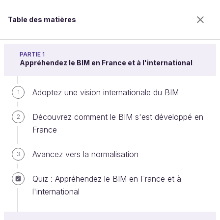
Table des matières
Appréhendez l'environnement du BIM
PARTIE 1
Appréhendez le BIM en France et à l'international
Adoptez une vision internationale du BIM
Identifiez les normes clés du BIM
1
Découvrez comment le BIM s'est développé en
2
France
Bienvenue sur l’école 100% en ligne des métiers qui
ont de l’avenir.
Avancez vers la normalisation
3
Bénéficiez gratuitement de toutes les fonctionnalités
de ce cours (quiz, vidéos, accès illimité à tous les
Quiz : Appréhendez le BIM en France et à
chapitres) avec un compte.
l'international
Créer un compte ou se connecter