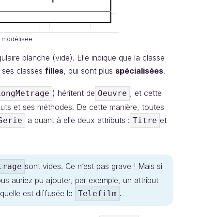
ge modélisée
ulaire blanche (vide). Elle indique que la classe
 ses classes
filles
, qui sont plus
spécialisées
.
) héritent de
, et cette
LongMetrage
Oeuvre
ibuts et ses méthodes. De cette manière, toutes
a quant à elle deux attributs :
et
Serie
Titre
sont vides. Ce n’est pas grave ! Mais si
trage
ous auriez pu ajouter, par exemple, un attribut
aquelle est diffusée le
.
Telefilm