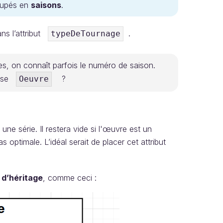
oupés en
saisons
.
ans l’attribut
.
typeDeTournage
ies, on connaît parfois le numéro de saison.
asse
?
Oeuvre
 une série. Il restera vide si l'œuvre est un
 optimale. L’idéal serait de placer cet attribut
n
d’héritage
, comme ceci :