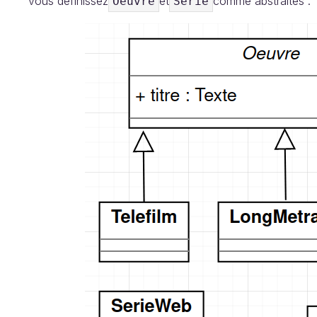
vous définissez
et
comme abstraites :
Oeuvre
Serie