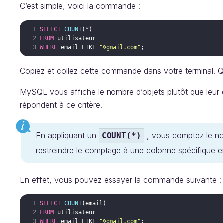
C’est simple, voici la commande :
SELECT
COUNT
(
*
)
FROM
utilisateur
WHERE
email
LIKE
"%gmail.com"
Copiez et collez cette commande dans votre terminal. 
MySQL vous affiche le nombre d’objets plutôt que leur 
répondent à ce critère.
En appliquant un
, vous comptez le no
COUNT(*)
restreindre le comptage à une colonne spécifique e
En effet, vous pouvez essayer la commande suivante :
SELECT
COUNT
(
email
)
FROM
utilisateur
WHERE
email
LIKE
"%gmail.com"