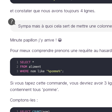
et constater que nous avons toujours 4 lignes.
Sympa mais à quoi cela sert de mettre une colonne
Minute papillon j'y arrive ! 😀
Pour mieux comprendre prenons une requête au hasard
SELECT
FROM
aliment
WHERE
nom
like
"%pomme%"
Si vous tapez cette commande, vous devriez avoir 3 lig
contiennent tous 'pomme'.
Comptons-les :
SELECT
COUNT
(
nom
)