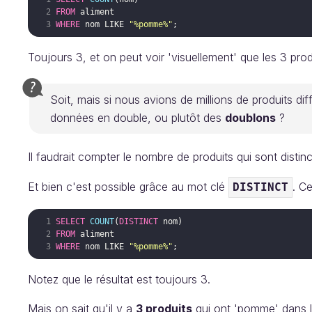
FROM
aliment
WHERE
nom
LIKE
"%pomme%"
Toujours 3, et on peut voir 'visuellement' que les 3 prod
Soit, mais si nous avions de millions de produits di
données en double, ou plutôt des
doublons
?
Il faudrait compter le nombre de produits qui sont distinc
Et bien c'est possible grâce au mot clé
. C
DISTINCT
SELECT
COUNT
(
DISTINCT
nom
)
FROM
aliment
WHERE
nom
LIKE
"%pomme%"
Notez que le résultat est toujours 3.
Mais on sait qu'il y a
3 produits
qui ont 'pomme' dans 