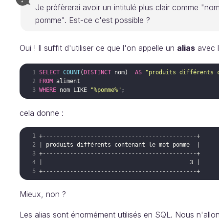
Je préfèrerai avoir un intitulé plus clair comme "no
pomme". Est-ce c'est possible ?
Oui ! Il suffit d'utiliser ce que l'on appelle un
alias
avec l
SELECT
COUNT
(
DISTINCT
nom
)
AS
"produits différents 
FROM
aliment
WHERE
nom
LIKE
"%pomme%"
cela donne :
Mieux, non ?
Les alias sont énormément utilisés en SQL. Nous n'allon