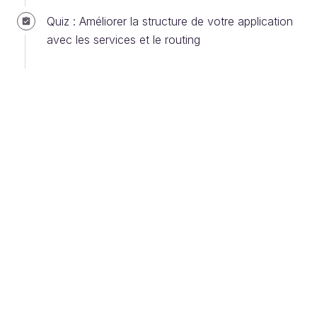
métier
pratique
, pratiquer en apprenant est la
Quiz : Améliorer la structure de votre application
meilleure façon de comprendre et de retenir !
avec les services et le routing
Pour garder en tête les notions clés, vous pouvez
télécharger
la fiche résumé au format PDF.
Vous êtes prêt ? Alors je vous propose de me
rejoindre dès maintenant dans le prochain
chapitre !
Avez-vous une suggestion pour nous ?
Et si vous obteniez un diplôme
OpenClassrooms ?
Formations jusqu’à 100 % financées
Date de début flexible