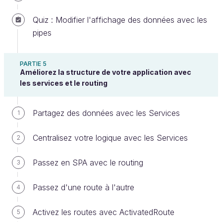
explique les concepts du chapitre en détail, et
je vous guide dans la mise en pratique de ces
Quiz : Modifier l'affichage des données avec les
concepts.
pipes
Vous y trouverez également
des
screencasts
, c'est-à-dire des
PARTIE 5
enregistrements vidéo de mon écran, pour
Améliorez la structure de votre application avec
vous montrer ce que je vous explique dans le
les services et le routing
chapitre.
À la fin de chaque partie du cours, un
quiz
Partagez des données avec les Services
1
vous permettra de vérifier vos nouvelles
connaissances et d'identifier les chapitres à
Centralisez votre logique avec les Services
2
revoir si nécessaire.
Passez en SPA avec le routing
3
Au fur et à mesure de ce cours, je vous
Passez d'une route à l'autre
4
propose de développer une application simple
de partage de photos. Je vous encourage à
Activez les routes avec ActivatedRoute
5
suivre
en codant
. Le développement étant un