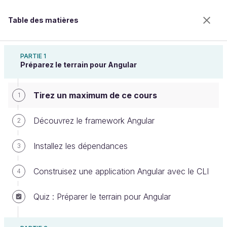
Table des matières
Débutez avec Angular
PARTIE 1
Préparez le terrain pour Angular
Tirez un maximum de ce cours
Tirez un maximum de ce cours
1
Découvrez le framework Angular
2
Bienvenue sur l’école 100% en ligne des métiers qui
Installez les dépendances
3
ont de l’avenir.
Bénéficiez gratuitement de toutes les fonctionnalités
Construisez une application Angular avec le CLI
4
de ce cours (quiz, vidéos, accès illimité à tous les
chapitres) avec un compte.
Quiz : Préparer le terrain pour Angular
Créer un compte ou se connecter