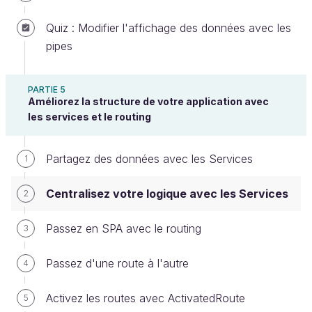
maintenant une propriété obligatoire
de type
id
Quiz : Modifier l'affichage des données avec les
à votre modèle FaceSnap, et de le
string
pipes
générer automatiquement à la création de chaque
FaceSnap :
PARTIE 5
Améliorez la structure de votre application avec
export
class
 FaceSnap
{
les services et le routing
location
?:
string
;
id
:
string
;
Partagez des données avec les Services
1
constructor
(
public
title
:
string
,
public
description
:
string
,
public
imageUrl
:
string
,
Centralisez votre logique avec les Services
2
public
createdAt
:
Date
,
public
snaps
:
number
)
{
Passez en SPA avec le routing
3
this.
id
=
crypto
.
randomUUID
(
)
.
substring
(
0
,
8
)
;
}
Passez d'une route à l'autre
4
//... 
}
Activez les routes avec ActivatedRoute
5