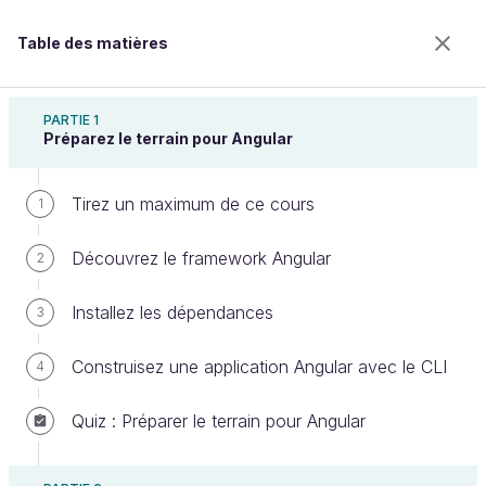
Table des matières
Débutez avec Angular
PARTIE 1
Préparez le terrain pour Angular
Tirez un maximum de ce cours
Centralisez votre logique avec les
1
Services
Découvrez le framework Angular
2
Installez les dépendances
3
Bienvenue sur l’école 100% en ligne des métiers qui
ont de l’avenir.
Construisez une application Angular avec le CLI
4
Bénéficiez gratuitement de toutes les fonctionnalités
de ce cours (quiz, vidéos, accès illimité à tous les
Quiz : Préparer le terrain pour Angular
chapitres) avec un compte.
Créer un compte ou se connecter