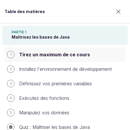
Table des matières
Apprenez à programmer en Java
PARTIE 1
Maîtrisez les bases de Java
Tirez un maximum de ce cours
Tirez un maximum de ce cours
1
Installez l'environnement de développement
2
Bienvenue sur l’école 100% en ligne des métiers qui
Définissez vos premières variables
3
ont de l’avenir.
Bénéficiez gratuitement de toutes les fonctionnalités
Exécutez des fonctions
4
de ce cours (quiz, vidéos, accès illimité à tous les
chapitres) avec un compte.
Manipulez vos données
5
Créer un compte ou se connecter
Quiz : Maîtriser les bases de Java