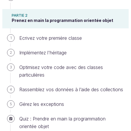
PARTIE 2
Prenez en main la programmation orientée objet
Ecrivez votre première classe
1
Introduction du cours
Implémentez l'héritage
2
Bienvenue dans ce cours dédié à la programmation
en Java
Optimisez votre code avec des classes
3
particulières
Dans la première partie du cours, vous installerez
votre environnement de développement et
Rassemblez vos données à l’aide des collections
4
découvrirez les bases de la programmation en Java.
Gérez les exceptions
5
La seconde partie se concentre sur la
programmation orientée objet et vous apprendrez à
Quiz : Prendre en main la programmation
structurer votre code pas à pas.
orientée objet