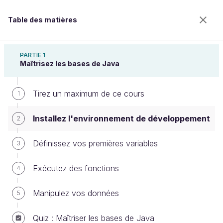
Table des matières
Apprenez à programmer en Java
PARTIE 1
Maîtrisez les bases de Java
Tirez un maximum de ce cours
Installez l'environnement de
1
développement
Installez l'environnement de développement
2
Définissez vos premières variables
3
Bienvenue sur l’école 100% en ligne des métiers qui
ont de l’avenir.
Exécutez des fonctions
4
Bénéficiez gratuitement de toutes les fonctionnalités
de ce cours (quiz, vidéos, accès illimité à tous les
Manipulez vos données
5
chapitres) avec un compte.
Créer un compte ou se connecter
Quiz : Maîtriser les bases de Java