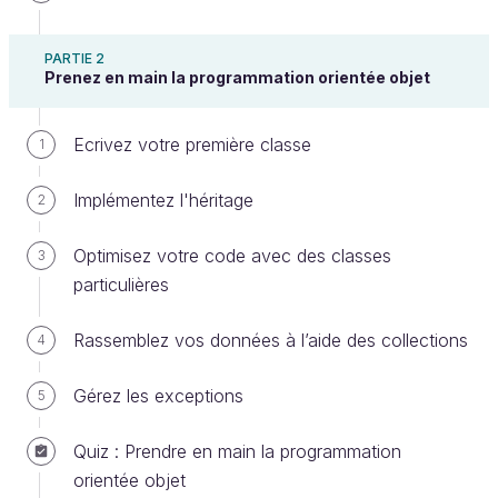
PARTIE 2
Prenez en main la programmation orientée objet
Ecrivez votre première classe
1
Vous venez d’intégrer CubeCrafters Interactive et
Implémentez l'héritage
2
vous avez la chance de rejoindre le projet
Epicrafter's Journey. Quel plaisir pour vous
Optimisez votre code avec des classes
3
d’accomplir votre rêve d’être un développeur Java
particulières
(Comment ça, j’en fais trop) !
Rassemblez vos données à l’aide des collections
4
En quelques mots, Epicrafter’s Journey est un jeu
où l’imagination n’a pas de limite. Il permet au joueur
Gérez les exceptions
5
de construire un univers selon ses souhaits en
utilisant des blocs de construction. Ces blocs
Quiz : Prendre en main la programmation
peuvent être variés mais ils remplissent tous le
orientée objet
même objectif : réaliser l’univers de vos rêves.