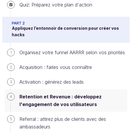
Quiz: Préparez votre plan d'action
Le growth hacker doit faire en sorte que les
PART 2
Appliquez l’entonnoir de conversion pour créer vos
utilisateurs du service deviennent actifs et l’utilisent
hacks
régulièrement. Par exemple via des
mises à jour
régulières
, des propositions de
nouvelles
Organisez votre funnel AARRR selon vos priorités
1
fonctionnalités
, l’organisation d’
événements
, des
bons de réduction
ou encore des
programmes
Acquisition : faites vous connaître
2
fidélité
.
Activation : générez des leads
3
Cette étape est parfois
négligée
, mais c’est
Retention et Revenue : développez
4
une
erreur
qui conduit tout droit au syndrome
l'engagement de vos utilisateurs
du panier percé. Le travail de rétention est la
condition
sine qua non
du product-market fit.
Referral : attirez plus de clients avec des
5
ambassadeurs
La rétention est peut-être
l’étape la plus