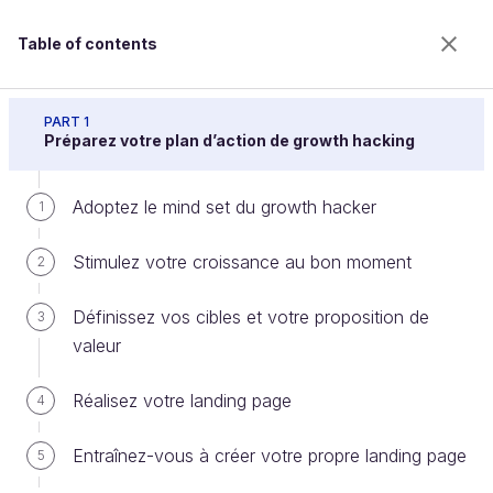
Table of contents
Accélérez la croissance de votre activité avec le
growth hacking
PART 1
Préparez votre plan d’action de growth hacking
Adoptez le mind set du growth hacker
Retention et Revenue : développez
1
l'engagement de vos utilisateurs
Stimulez votre croissance au bon moment
2
Définissez vos cibles et votre proposition de
3
Welcome to the 100% online school for careers with
valeur
a future.
Get free access to all the features of this course
Réalisez votre landing page
4
(quizzes, videos, unlimited access to all chapters) by
creating an account.
Entraînez-vous à créer votre propre landing page
5
Create an account or log in