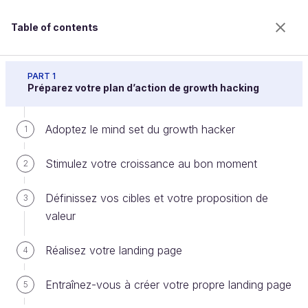
Table of contents
Accélérez la croissance de votre activité avec le
growth hacking
PART 1
Préparez votre plan d’action de growth hacking
Adoptez le mind set du growth hacker
Acquisition : faites vous connaître
1
Stimulez votre croissance au bon moment
2
Welcome to the 100% online school for careers with
Définissez vos cibles et votre proposition de
3
a future.
valeur
Get free access to all the features of this course
(quizzes, videos, unlimited access to all chapters) by
Réalisez votre landing page
creating an account.
4
Create an account or log in
Entraînez-vous à créer votre propre landing page
5