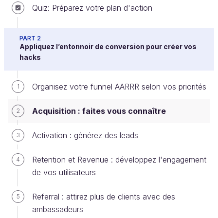
Quiz: Préparez votre plan d'action
La première étape de votre travail consiste à
attirer
des internautes sur un service
via différents
PART 2
canaux
Appliquez l’entonnoir de conversion pour créer vos
: réseaux sociaux, SEO, SEA, etc. ; en
hacks
d’autres termes : de l’
acquisition de trafic
.
Pour réussir à faire de l’acquisition, il faut que la
Organisez votre funnel AARRR selon vos priorités
1
proposition de valeur
du service proposé soit
suffisamment
pertinente
et que l’internaute la
Acquisition : faites vous connaître
2
visualise très rapidement (d’où l’importance des
landing pages
).
Activation : générez des leads
3
Il existe plus d'une dizaine de canaux pour
Retention et Revenue : développez l'engagement
4
l'acquisition. Votre objectif n'est pas de les prendre
de vos utilisateurs
un par un mais plutôt de
comprendre lesquels
sont pertinents
pour votre cible et votre business.
Referral : attirez plus de clients avec des
5
ambassadeurs
Étudiez les différents canaux