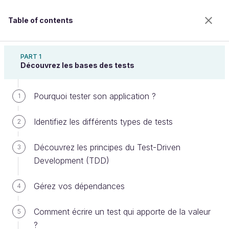
Table of contents
Testez votre application C#
PART 1
Découvrez les bases des tests
Pourquoi tester son application ?
Les principes d'un framework de
1
test
Identifiez les différents types de tests
2
Découvrez les principes du Test-Driven
3
Welcome to the 100% online school for careers with
Development (TDD)
a future.
Get free access to all the features of this course
Gérez vos dépendances
4
(quizzes, videos, unlimited access to all chapters) by
creating an account.
Comment écrire un test qui apporte de la valeur
5
Create an account or log in
?