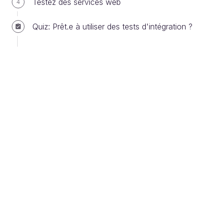
Testez des services web
4
Visual Studio Unit Testing Framework (appelé
aussi historiquement MSTest), qui est le
Quiz: Prêt.e à utiliser des tests d'intégration ?
framework de Microsoft ;
NUnit
qui est un portage de JUnit, le
framework de test pour Java ;
xUnit.net
, généralement abrégé en xUnit, qui
est un framework plus récent, écrit par un des
auteurs de NUnit.
Il y a quelques différences subtiles entre les
principaux frameworks de tests, mais on peut
considérer qu’ils se valent globalement.
Nous allons utiliser
MSTest
dans ce cours,
car son gros avantage est qu’il est
particulièrement bien intégré à Visual Studio,