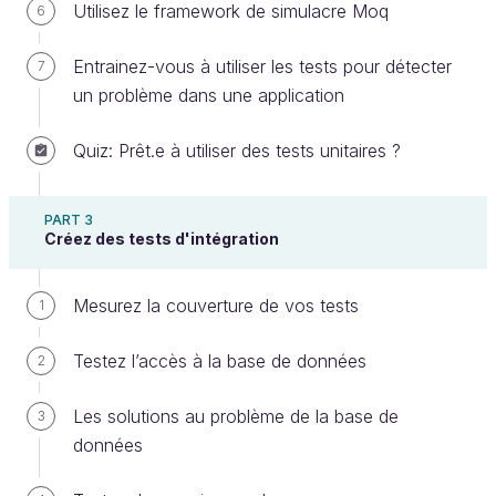
Utilisez le framework de simulacre Moq
6
fournissent un cadre, des outils et une vue
synoptique permettant de simplifier l’écriture
Entrainez-vous à utiliser les tests pour détecter
7
des tests et leur maintenance. On sait tout de
un problème dans une application
suite ce qui ne va pas et à quel endroit.
Quiz: Prêt.e à utiliser des tests unitaires ?
Les frameworks de tests fournissent également
beaucoup d’options pour faire des vérifications.
PART 3
Nous en parlerons dans le chapitre sur les
Créez des tests d'intégration
assertions.
Mesurez la couverture de vos tests
1
Choisissez un framework de test
Testez l’accès à la base de données
2
Il existe plusieurs frameworks de tests, qui
s’intègrent très bien avec les dernières versions de
Les solutions au problème de la base de
3
Visual Studio (même les versions gratuites).
données
Nous pouvons citer trois grandes options :