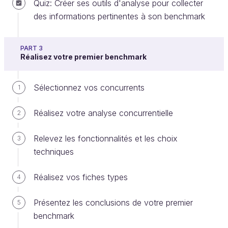
Quiz: Créer ses outils d'analyse pour collecter
moteurs de recherche. Leur modèle économique ou
des informations pertinentes à son benchmark
leurs campagnes de communication télévisées ne
vous apporteront pas d’informations exploitables
pour la réalisation de votre application.
PART 3
Réalisez votre premier benchmark
De même, si votre benchmark vous conduit à
analyser le site d’Apple, le design et la qualité des
Sélectionnez vos concurrents
1
produits ne seront pas des critères de comparaison
très utiles. Mais détecter que le site propose une
Réalisez votre analyse concurrentielle
2
navigation par familles de produits pourrait être
intéressant et exploitable.
Relevez les fonctionnalités et les choix
3
techniques
Évaluez le poids d’un concurrent
Réalisez vos fiches types
4
Évaluez sa présence dans les moteurs de
recherche
Présentez les conclusions de votre premier
5
benchmark
La présence d’un site web dans les moteurs de