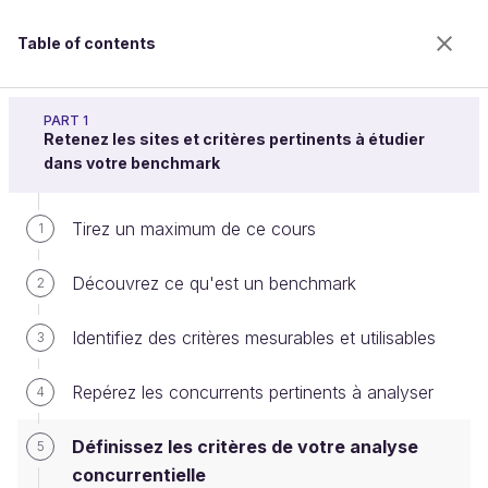
Table of contents
Réalisez un benchmark digital
PART 1
Retenez les sites et critères pertinents à étudier
dans votre benchmark
Définissez les critères de votre
Tirez un maximum de ce cours
1
analyse concurrentielle
Découvrez ce qu'est un benchmark
2
Welcome to the 100% online school for careers with
Identifiez des critères mesurables et utilisables
3
a future.
Get free access to all the features of this course
Repérez les concurrents pertinents à analyser
4
(quizzes, videos, unlimited access to all chapters) by
creating an account.
Définissez les critères de votre analyse
5
Create an account or log in
concurrentielle