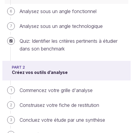
Analysez sous un angle fonctionnel
6
Concentrez-vous sur les supports
Analysez sous un angle technologique
7
digitaux
Quiz: Identifier les critères pertinents à étudier
Pour cette étude, tentez de vous détacher de votre
dans son benchmark
ressenti. ​Une entreprise doit souvent se développer
sur plusieurs types de supports, notamment les
PART 2
supports digitaux. Nous resterons uniquement sur
Créez vos outils d’analyse
ces supports digitaux.
Commencez votre grille d'analyse
1
Par exemple, si vous devez développer une
application de mise en relation entre des chauffeurs
Construisez votre fiche de restitution
2
de moto et des passagers urbains pressés,
Uber
ou
Kapten
feront naturellement partie de votre
Concluez votre étude par une synthèse
3
benchmark. Vous étudierez leurs applications
mobiles, les sites web liés, et leur présence dans les