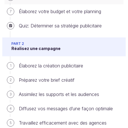
Élaborez votre budget et votre planning
7
Maintenant que vous êtes capable d’identifier vos
cibles, vous allez devoir choisir le ou les médias qui
Quiz: Déterminer sa stratégie publicitaire
vous semblent le ou les plus appropriés pour
diffuser votre campagne publicitaire.
PART 2
Réalisez une campagne
Qu’est-ce qu’un média publicitaire et comment
je vais le choisir ? Quels sont les critères qui
Élaborez la création publicitaire
1
vont m’aider à le sélectionner ?
Préparez votre brief créatif
2
Nous allons aborder ces différentes points dans ce
nouveau chapitre.
Assimilez les supports et les audiences
3
Découvrez ce qu'est un média
Diffusez vos messages d’une façon optimale
4
publicitaire
Travaillez efficacement avec des agences
5
Il s'agit ni plus ni moins du canal de communication