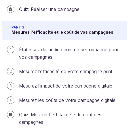
que vous allez utiliser pour diffuser votre message à
Quiz: Réaliser une campagne
destination de votre cible. Depuis l'avènement du
digital, vous pouvez vous appuyer sur 6 grands
PART 3
médias publicitaires qui sont :
Mesurez l'efficacité et le coût de vos campagnes
la télévision
: elle regroupe les chaînes
télévisées avec l’ensemble des émissions
Établissez des indicateurs de performance pour
1
audiovisuelles. Vous utiliserez ce canal comme
vos campagnes
un mass media, c’est-à-dire pour atteindre une
large audience ;
Mesurez l’efficacité de votre campagne print
2
la radio :
vous pouvez considérer ce support
Mesurez l’impact de votre campagne digitale
3
comme un média d’accompagnement : 78 %
des Français l’écoutent chaque jour pour une
Mesurez les coûts de votre campagne digitale
4
durée de 2 h 46 (source Médiamétrie sur
janvier à mars 2019) ;
Quiz: Mesurer l'efficacité et le coût des
la presse
: un média qui permet d’argumenter
campagnes
auprès de vos cibles à travers des articles et