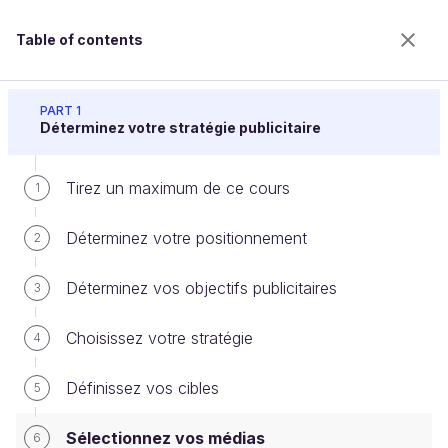
Table of contents
Élaborez votre campagne publicitaire
PART 1
Déterminez votre stratégie publicitaire
Tirez un maximum de ce cours
Sélectionnez vos médias
1
Déterminez votre positionnement
2
Welcome to the 100% online school for careers with
Déterminez vos objectifs publicitaires
3
a future.
Get free access to all the features of this course
Choisissez votre stratégie
4
(quizzes, videos, unlimited access to all chapters) by
creating an account.
Définissez vos cibles
5
Create an account or log in
Sélectionnez vos médias
6