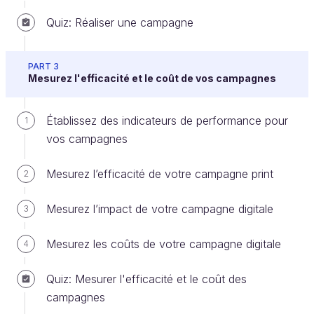
que vous allez utiliser pour diffuser votre message à
Quiz: Réaliser une campagne
destination de votre cible. Depuis l'avènement du
digital, vous pouvez vous appuyer sur 6 grands
PART 3
médias publicitaires qui sont :
Mesurez l'efficacité et le coût de vos campagnes
la télévision
: elle regroupe les chaînes
télévisées avec l’ensemble des émissions
Établissez des indicateurs de performance pour
1
audiovisuelles. Vous utiliserez ce canal comme
vos campagnes
un mass media, c’est-à-dire pour atteindre une
large audience ;
Mesurez l’efficacité de votre campagne print
2
la radio :
vous pouvez considérer ce support
Mesurez l’impact de votre campagne digitale
3
comme un média d’accompagnement : 78 %
des Français l’écoutent chaque jour pour une
Mesurez les coûts de votre campagne digitale
4
durée de 2 h 46 (source Médiamétrie sur
janvier à mars 2019) ;
Quiz: Mesurer l'efficacité et le coût des
la presse
: un média qui permet d’argumenter
campagnes
auprès de vos cibles à travers des articles et