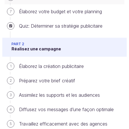
Élaborez votre budget et votre planning
7
Maintenant que vous êtes capable d’identifier vos
cibles, vous allez devoir choisir le ou les médias qui
Quiz: Déterminer sa stratégie publicitaire
vous semblent le ou les plus appropriés pour
diffuser votre campagne publicitaire.
PART 2
Réalisez une campagne
Qu’est-ce qu’un média publicitaire et comment
je vais le choisir ? Quels sont les critères qui
Élaborez la création publicitaire
1
vont m’aider à le sélectionner ?
Préparez votre brief créatif
2
Nous allons aborder ces différentes points dans ce
nouveau chapitre.
Assimilez les supports et les audiences
3
Découvrez ce qu'est un média
Diffusez vos messages d’une façon optimale
4
publicitaire
Travaillez efficacement avec des agences
5
Il s'agit ni plus ni moins du canal de communication