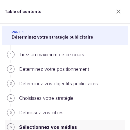
Table of contents
Élaborez votre campagne publicitaire
PART 1
Déterminez votre stratégie publicitaire
Tirez un maximum de ce cours
Sélectionnez vos médias
1
Déterminez votre positionnement
2
Welcome to the 100% online school for careers with
Déterminez vos objectifs publicitaires
3
a future.
Get free access to all the features of this course
Choisissez votre stratégie
4
(quizzes, videos, unlimited access to all chapters) by
creating an account.
Définissez vos cibles
5
Create an account or log in
Sélectionnez vos médias
6