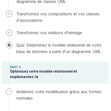
diagramme de classes UML
Papyrus
, qui est un environnement de modélisation
performant fonctionnant sous Windows, MacOS et
Transformez vos compositions et vos classes
5
Linux. Il est gratuit, open source et développé par la
d'associations
fondation Eclipse.
À vous de jouer
Transformez vos relations d’héritage
6
Quiz: Déterminez le modèle relationnel de votre
base de données à partir d'un diagramme UML
PART 4
Optimisez votre modèle relationnel et
implémentez-le
Ici, le but n’est pas de générer du code
informatique à partir du diagramme UML :
Améliorez votre modélisation grâce aux formes
1
nous souhaitons juste nous limiter à la
partie
normales
graphique
. Pas besoin non plus d’options
sophistiquées, comme celles qui permettent