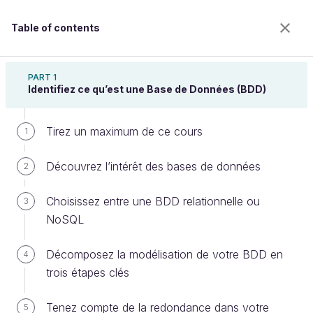
Table of contents
Modélisez vos bases de données
PART 1
Identifiez ce qu’est une Base de Données (BDD)
Tirez un maximum de ce cours
Utilisez les outils de modélisation
1
favorisant la collaboration
Découvrez l’intérêt des bases de données
2
Choisissez entre une BDD relationnelle ou
3
Welcome to the 100% online school for careers with
NoSQL
a future.
Get free access to all the features of this course
Décomposez la modélisation de votre BDD en
4
(quizzes, videos, unlimited access to all chapters) by
trois étapes clés
creating an account.
Create an account or log in
Tenez compte de la redondance dans votre
5