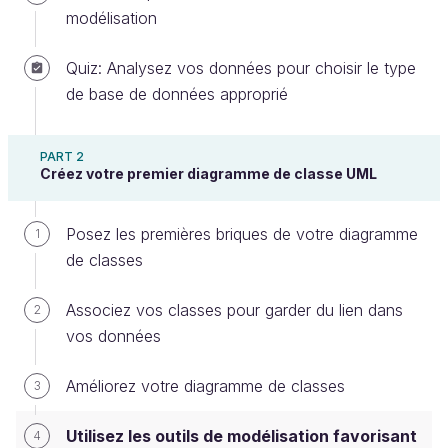
modélisation
Quiz: Analysez vos données pour choisir le type
de base de données approprié
PART 2
Créez votre premier diagramme de classe UML
Découvrez l’intérêt d’un outil de
modélisation
Posez les premières briques de votre diagramme
1
Il existe beaucoup de logiciels permettant de réaliser
de classes
un diagramme de classes UML.
Associez vos classes pour garder du lien dans
2
Globalement, ils se regroupent en deux catégories :
vos données
Les outils
graphiques
, qui ne sont pas
Améliorez votre diagramme de classes
3
réservés à l’UML, mais qui permettent de créer
facilement tous types de diagrammes.
Utilisez les outils de modélisation favorisant
4