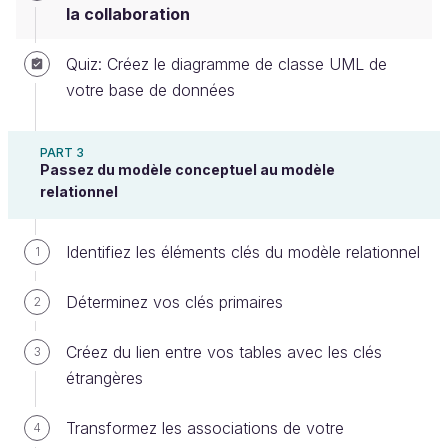
Les
ateliers de génie logiciel (AGL)
: ce sont
la collaboration
des environnements de conception, souvent
très puissants. Contrairement aux outils
Quiz: Créez le diagramme de classe UML de
graphiques (qui ne font que produire un
votre base de données
dessin), les AGL « comprennent » la
modélisation UML et ils sont capables
PART 3
d’interpréter votre modélisation afin de vous
Passez du modèle conceptuel au modèle
faciliter la tâche : vérification du modèle,
relationnel
génération du code informatique découlant du
diagramme de classes, etc). Ils sont cependant
Identifiez les éléments clés du modèle relationnel
1
plus difficiles à prendre en main.
Déterminez vos clés primaires
2
Parmi les outils graphiques les plus connus, on
trouve
LibreOffice Draw
,
diagrams.net
,
Créez du lien entre vos tables avec les clés
3
LucidChart
, etc.
étrangères
En ce qui concerne les AGL, l’un des plus connus
Transformez les associations de votre
s’appelle
ArgoUML
. Vous pouvez tester également
4