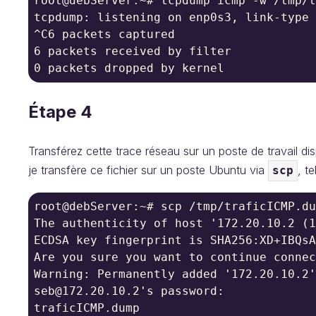
root@debServer:~# tcpdump icmp -w /tmp/t
tcpdump: listening on enp0s3, link-type 
^C6 packets captured

6 packets received by filter

0 packets dropped by kernel
Étape 4
Transférez cette trace réseau sur un poste de travail d
je transfère ce fichier sur un poste Ubuntu via
, te
scp
root@debServer:~# scp /tmp/traficICMP.du
The authenticity of host '172.20.10.2 (1
ECDSA key fingerprint is SHA256:XD+IBQsA
Are you sure you want to continue connec
Warning: Permanently added '172.20.10.2'
seb@172.20.10.2's password:

traficICMP.dump                         