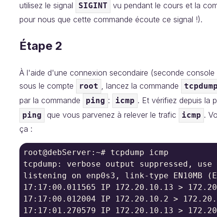
utilisez le signal
vu pendant le cours et la co
SIGINT
pour nous que cette commande écoute ce signal !).
Étape 2
À l'aide d'une connexion secondaire (seconde console p
sous le compte
, lancez la commande
root
tcpdum
par la commande
:
. Et vérifiez depuis 
ping
icmp
que vous parvenez à relever le trafic
. V
ping
icmp
ça :
root@debServer:~# tcpdump icmp

tcpdump: verbose output suppressed, use 
listening on enp0s3, link-type EN10MB (E
17:17:00.011565 IP 172.20.10.13 > 172.20
17:17:00.012004 IP 172.20.10.2 > 172.20.
17:17:01.270579 IP 172.20.10.13 > 172.20