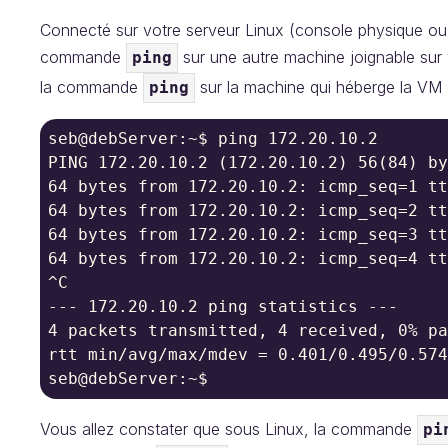
Connecté sur votre serveur Linux (console physique ou 
commande
sur une autre machine joignable sur v
ping
la commande
sur la machine qui héberge la VM 
ping
seb@debServer:~$ ping 172.20.10.2

PING 172.20.10.2 (172.20.10.2) 56(84) by
64 bytes from 172.20.10.2: icmp_seq=1 tt
64 bytes from 172.20.10.2: icmp_seq=2 tt
64 bytes from 172.20.10.2: icmp_seq=3 tt
64 bytes from 172.20.10.2: icmp_seq=4 tt
^C

--- 172.20.10.2 ping statistics ---

4 packets transmitted, 4 received, 0% pa
rtt min/avg/max/mdev = 0.401/0.495/0.574
seb@debServer:~$
Vous allez constater que sous Linux, la commande
pi