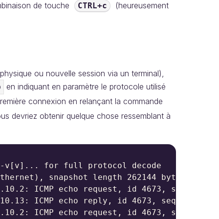
mbinaison de touche
(heureusement
CTRL+c
hysique ou nouvelle session via un terminal),
en indiquant en paramètre le protocole utilisé
p
la première connexion en relançant la commande
ous devriez obtenir quelque chose ressemblant à
-v[v]... for full protocol decode

thernet), snapshot length 262144 bytes

.10.2: ICMP echo request, id 4673, seq 1, len
10.13: ICMP echo reply, id 4673, seq 1, lengt
.10.2: ICMP echo request, id 4673, seq 2, len