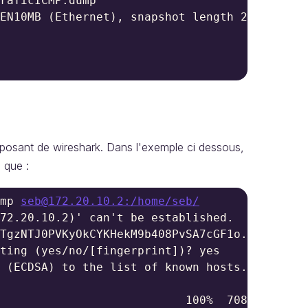
raficICMP.dump

EN10MB (Ethernet), snapshot length 262144 byt
isposant de wireshark. Dans l'exemple ci dessous,
l que :
mp 
seb@172.20.10.2:/home/seb/
72.20.10.2)' can't be established.

TgzNTJ0PVKyOkCYKHekM9b408PvSA7cGF1o.

ting (yes/no/[fingerprint])? yes

 (ECDSA) to the list of known hosts.

                           100%  708 1.2MB/s 