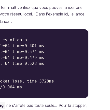
terminal) vérifiez que vous pouvez lancer une
otre réseau local. (Dans l'exemple ici, je lance
Linux).
tes of data.

l=64 time=0.401 ms

l=64 time=0.574 ms

l=64 time=0.479 ms

l=64 time=0.528 ms

cket loss, time 3728ms

/0.064 ms

ne s'arrête pas toute seule… Pour la stopper,
ng