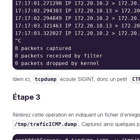
17:17:01.271290 IP 172.20.10.2 > 172.20.
17:17:02.294303 IP 172.20.10.13 > 172.20
17:17:02.294849 IP 172.20.10.2 > 172.20.
17:17:03.321463 IP 172.20.10.13 > 172.20
17:17:03.322027 IP 172.20.10.2 > 172.20.
^C

8 packets captured

8 packets received by filter

0 packets dropped by kernel
Idem ici,
écoute SIGINT, donc un petit
tcpdump
CT
Étape 3
Réitérez cette opération en indiquant un fichier d'enreg
. Capturez ainsi quelques 
/tmp/traficICMP.dump