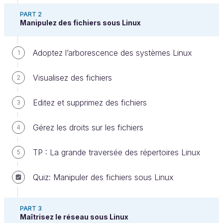
PART 2
Manipulez des fichiers sous Linux
Adoptez l’arborescence des systèmes Linux
1
Visualisez des fichiers
2
L'objectif de ce TP est d'utiliser la surveillance
Editez et supprimez des fichiers
3
réseau et les outils évoqués dans la partie 4 du
cours pour analyser un peu plus dans le détail le
Gérez les droits sur les fichiers
4
trafic généré par les fameuses commandes
.
ping
TP : La grande traversée des répertoires Linux
Allez, on sort sa loupe de Sherlock et c'est parti !
5
Étape 1
Quiz: Manipuler des fichiers sous Linux
Connecté sur votre serveur Linux (console physique
PART 3
ou terminal) vérifiez que vous pouvez lancer une
Maîtrisez le réseau sous Linux