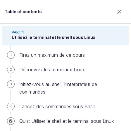
Table of contents
Administrez un système Linux
PART 1
Utilisez le terminal et le shell sous Linux
Tirez un maximum de ce cours
TP : Un ping pong avec une drôle
1
de balle…
Découvrez les terminaux Linux
2
Initiez-vous au shell, l’interpréteur de
3
Welcome to the 100% online school for careers with
commandes
a future.
Get free access to all the features of this course
Lancez des commandes sous Bash
4
(quizzes, videos, unlimited access to all chapters) by
creating an account.
Quiz: Utiliser le shell et le terminal sous Linux
Create an account or log in