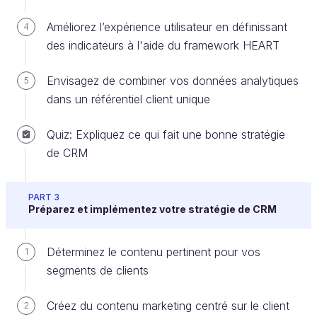
Améliorez l’expérience utilisateur en définissant
4
Malheureusement, nous ne sommes pas dans un
des indicateurs à l'aide du framework HEART
monde idéal. Faire en sorte que chaque personne
impliquée dans le parcours client se mette dans la
Envisagez de combiner vos données analytiques
5
peau des clients une fois par an est une tâche bien
dans un référentiel client unique
trop ardue. C’est pourquoi de nombreuses
entreprises demandent uniquement à leurs nouvelles
Quiz: Expliquez ce qui fait une bonne stratégie
recrues de s'y atteler, en général au cours de leur
de CRM
intégration. Si vous n’avez pas la possibilité
d’
explorer le parcours client
par vous-même,
vous devrez user de votre imagination, c’est-à-dire
PART 3
Préparez et implémentez votre stratégie de CRM
créer une carte du parcours type d'un client.
Déterminez le contenu pertinent pour vos
1
Le parcours client est la clé de voûte de votre
segments de clients
stratégie CRM. Vous vous en servirez pour
alimenter chaque phase de vos activités CRM,
Créez du contenu marketing centré sur le client
2
y compris pour configurer votre logiciel. Le