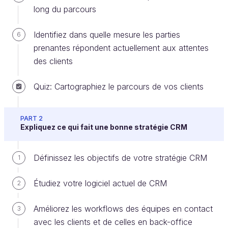
long du parcours
Create an account or log in
Identifiez dans quelle mesure les parties
6
prenantes répondent actuellement aux attentes
Découvrez le potentiel du parcours
des clients
client
Quiz: Cartographiez le parcours de vos clients
Dans une entreprise idéale, tout le monde serait
concerné par l’expérience client. Imaginez si chaque
PART 2
membre de votre entreprise pouvait, au moins une
Expliquez ce qui fait une bonne stratégie CRM
fois par an, se mettre dans la peau de l’un de vos
clients, afin de vivre la même expérience.
Définissez les objectifs de votre stratégie CRM
1
Vous ressentiriez, vous aussi, la même frustration
Étudiez votre logiciel actuel de CRM
2
ou la même satisfaction que vos clients. Cela vous
permettrait certainement d’identifier les mesures
Améliorez les workflows des équipes en contact
3
nécessaires à prendre pour améliorer la qualité de
avec les clients et de celles en back-office
votre service.