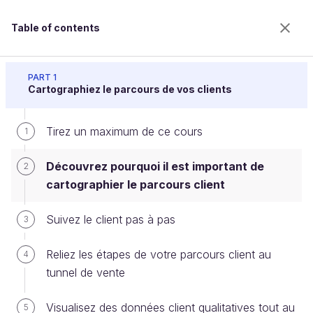
Table of contents
Gérez vos relations client grâce au CRM
PART 1
Cartographiez le parcours de vos clients
Tirez un maximum de ce cours
Découvrez pourquoi il est
1
important de cartographier le
Découvrez pourquoi il est important de
2
parcours client
cartographier le parcours client
Suivez le client pas à pas
3
Welcome to the 100% online school for careers with
Reliez les étapes de votre parcours client au
4
a future.
tunnel de vente
Get free access to all the features of this course
(quizzes, videos, unlimited access to all chapters) by
creating an account.
Visualisez des données client qualitatives tout au
5