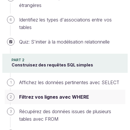
étrangères
Identifiez les types d'associations entre vos
6
tables
Quiz: S'initier à la modélisation relationnelle
Au chapitre précédent, nous nous sommes
familiarisés avec la table
.
entity
PART 2
Ici, on va aller plus loin en y recherchant
Big Data
Construisez des requêtes SQL simples
Crunchers Limited
, la mystérieuse société sur
laquelle nous enquêtons.
Affichez les données pertinentes avec SELECT
1
Familiarisez-vous avec le filtrage
Filtrez vos lignes avec WHERE
2
Avec le SELECT, on avait sélectionné les colonnes
Récupérez des données issues de plusieurs
3
qui nous intéressaient. Le WHERE fait la même
tables avec FROM
chose, mais pour les lignes.