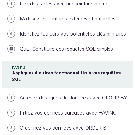
Liez des tables avec une jointure interne
4
WHERE permet de filtrer les lignes d'une table
selon un certain critère.
Maîtrisez les jointures externes et naturelles
5
Identifiez toujours vos potentielles clés primaires
Cependant, dans une base de données, nous
6
connaissons d'avance les noms des colonnes, car
Quiz: Construire des requêtes SQL simples
la liste des colonnes n'a pas vocation à changer
régulièrement.
PART 3
Appliquez d'autres fonctionnalités à vos requêtes
La liste des colonnes (on appelle cela le
SQL
schéma
) est d'ailleurs définie durant la phase
de modélisation, avant même que la BDD ne
Agrégez des lignes de données avec GROUP BY
1
reçoive ses premières données.
Filtrez vos données agrégées avec HAVING
2
Par contre, en ce qui concerne les lignes, on ne les
connaît pas à l'avance, et elles varient beaucoup au
Ordonnez vos données avec ORDER BY
3
cours du temps. Certaines bases de données