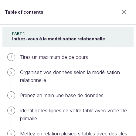
Table of contents
Requêtez une base de données avec SQL
PART 1
Initiez-vous à la modélisation relationnelle
Tirez un maximum de ce cours
Filtrez vos lignes avec WHERE
1
Organisez vos données selon la modélisation
2
relationnelle
Welcome to the 100% online school for careers with
a future.
Prenez en main une base de données
3
Get free access to all the features of this course
(quizzes, videos, unlimited access to all chapters) by
Identifiez les lignes de votre table avec votre clé
creating an account.
4
primaire
Create an account or log in
Mettez en relation plusieurs tables avec des clés
5