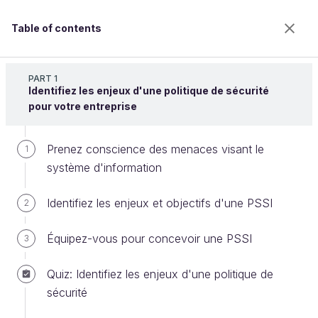
Table of contents
Définissez la politique de sécurité de votre
entreprise
PART 1
Identifiez les enjeux d'une politique de sécurité
pour votre entreprise
Mettez en œuvre la PSSI
Prenez conscience des menaces visant le
1
efficacement
système d'information
Identifiez les enjeux et objectifs d'une PSSI
2
Welcome to the 100% online school for careers with
a future.
Équipez-vous pour concevoir une PSSI
3
Get free access to all the features of this course
(quizzes, videos, unlimited access to all chapters) by
Quiz: Identifiez les enjeux d'une politique de
creating an account.
sécurité
Create an account or log in