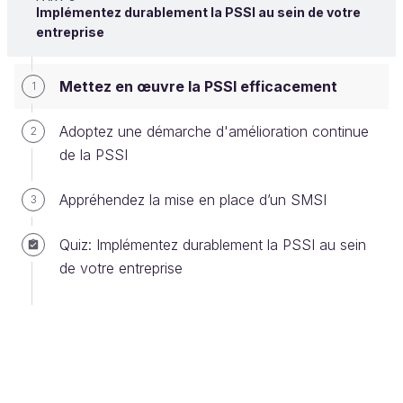
Implémentez durablement la PSSI au sein de votre
de mise en œuvre.
entreprise
Comme la PSSI, ce plan n’est pas figé, il doit
Mettez en œuvre la PSSI efficacement
1
vivre en
continu
.
Adoptez une démarche d'amélioration continue
2
de la PSSI
En quoi cette mise en oeuvre est importante
pour moi ?
Appréhendez la mise en place d’un SMSI
3
En tant que responsable du SI et rédacteur de la
Quiz: Implémentez durablement la PSSI au sein
PSSI, c’est votre rôle de la faire vivre. Vous êtes
de votre entreprise
garant de son
suivi
et de son
application,
de ses
améliorations
et de son
évaluation.
Quand vous avez élaboré la PSSI, peut-être avez-
vous remarqué que le nombre de règles est assez
élevé.