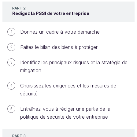
PART 2
Rédigez la PSSI de votre entreprise
Lors de la partie précédente, vous avez appris à
Donnez un cadre à votre démarche
1
rédiger une PSSI pour fixer une cible à atteindre en
matière de sécurisation du SI, des personnels et de
Faites le bilan des biens à protéger
2
l’organisation. Validé par la direction, ce document
précise en particulier les exigences et les règles de
Identifiez les principaux risques et la stratégie de
3
sécurité à appliquer pour atteindre cette cible. Vous
mitigation
trouverez la
version finale de la PSSI disponible par
ici.
Choisissez les exigences et les mesures de
4
sécurité
Comprenez l'importance du plan de
mise en œuvre
Entraînez-vous à rédiger une partie de la
5
politique de sécurité de votre entreprise
Dans cette partie, je vous propose de voir comment
les entreprises mettent en œuvre la PSSI au travers
d’une
méthodologie d’action
, une forme de
plan
PART 3