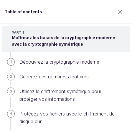
Table of contents
Sécurisez vos données avec la cryptographie
PART 1
Maîtrisez les bases de la cryptographie moderne
avec la cryptographie symétrique
Entraînez-vous à implémenter une
Découvrez la cryptographie moderne
1
authentification par mot de passe
Générez des nombres aléatoires
avec la librairie Libsodium
2
Utilisez le chiffrement symétrique pour
3
protéger vos informations
Welcome to the 100% online school for careers with
a future.
Protégez vos fichiers avec le chiffrement de
4
Get free access to all the features of this course
disque dur
(quizzes, videos, unlimited access to all chapters) by
creating an account.