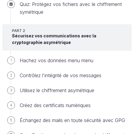
Quiz: Protégez vos fichiers avec le chiffrement
Create an account or log in
symétrique
À vous de jouer !
PART 2
Sécurisez vos communications avec la
cryptographie asymétrique
Pour vous entraîner, réalisez cet exercice
étape par étape. Une fois terminé, vous
Hachez vos données menu menu
1
pouvez comparer votre travail avec les pistes
que je vous propose.
Contrôlez l'intégrité de vos messages
2
Votre manager vous demande ce matin de reprendre
Utilisez le chiffrement asymétrique
3
le travail d’un ancien collègue, qui avait cherché à
mettre en place une
application de gestion de
Créez des certificats numériques
4
mots de passe
, à l’échelle de l’entreprise.
L’application avait pour objectifs :
Échangez des mails en toute sécurité avec GPG
5
de stocker un mot de passe ;