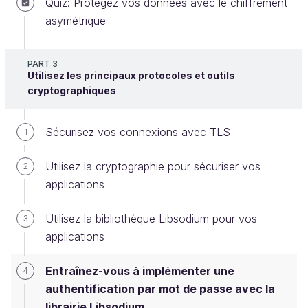
Quiz: Protégez vos données avec le chiffrement
de vérifier si un mot de passe est correct ;
asymétrique
et de changer de mot de passe.
PART 3
Vous avez seulement les quelques notes de votre
Utilisez les principaux protocoles et outils
ancien collègue sur le premier
prototype
qu’il avait
cryptographiques
fait, et vous allez devoir aujourd’hui
modifier le
code
.
Sécurisez vos connexions avec TLS
1
Voici ces quelques notes :
Utilisez la cryptographie pour sécuriser vos
2
applications
Objet du prototype :
Application en PHP avec la
librairie Libosdium
Utilisez la bibliothèque Libsodium pour vos
3
Caractéristique du prototype :
Stockage en
applications
mémoire dans l’application (pas de stockage
persistant)
Entraînez-vous à implémenter une
4
authentification par mot de passe avec la
Description des différentes fonctions :
librairie Libsodium