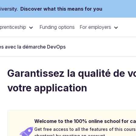
versity.
Discover what this means for you
prenticeship
For employers
Funding options
inues avec la démarche DevOps
Garantissez la qualité de 
votre application
Welcome to the 100% online school for ca
Get free access to all the features of this cours
chapters) by creating an account.