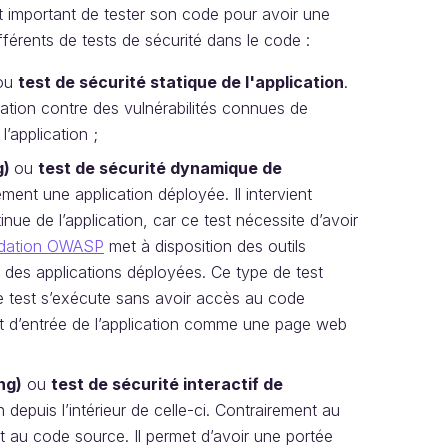
nt important de tester son code pour avoir une
différents de tests de sécurité dans le code :
ou
test de sécurité statique de l'application
.
cation contre des vulnérabilités connues de
l’application ;
g)
ou
test de sécurité dynamique de
ment une application déployée. Il intervient
ue de l’application, car ce test nécessite d’avoir
dation OWASP
met à disposition des outils
s des applications déployées. Ce type de test
le test s’exécute sans avoir accès au code
int d’entrée de l’application comme une page web
ng)
ou
test de sécurité interactif de
on depuis l’intérieur de celle-ci. Contrairement au
et au code source. Il permet d’avoir une portée