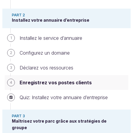
PART 2
Installez votre annuaire d’entreprise
Installez le service d’annuaire
1
Vous allez maintenant vous intéresser aux postes
clients présents sur votre réseau. On parle
Configurez un domaine
2
d’intégration à un domaine
. Vous allez, dans ce
chapitre, intégrer des postes clients qui vont
Déclarez vos ressources
3
s’enregistrer en tant que ressources dans votre
domaine.
Enregistrez vos postes clients
4
Pourquoi intégrer ses postes dans un domaine ? En
Quiz: Installez votre annuaire d’entreprise
entreprise, l’intégration des postes à un domaine
permet de gérer un inventaire des postes détenus,
PART 3
et de les classer dans la hiérarchie selon la
Maîtrisez votre parc grâce aux stratégies de
configuration d’annuaire que vous avez choisie.
groupe