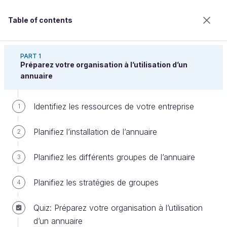
Table of contents
Centralisez et sécurisez votre annuaire Active
Directory
PART 1
Préparez votre organisation à l’utilisation d’un
annuaire
Enregistrez vos postes clients
Identifiez les ressources de votre entreprise
1
Planifiez l’installation de l’annuaire
2
Welcome to the 100% online school for careers with
a future.
Planifiez les différents groupes de l’annuaire
3
Get free access to all the features of this course
(quizzes, videos, unlimited access to all chapters) by
Planifiez les stratégies de groupes
4
creating an account.
Create an account or log in
Quiz: Préparez votre organisation à l’utilisation
d’un annuaire