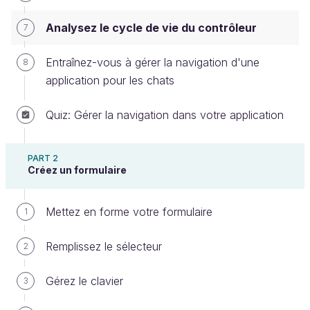
Analysez le cycle de vie du contrôleur
7
Voilà un petit bout de temps que vous utilisez les
Entraînez-vous à gérer la navigation d'une
8
contrôleurs, et vous avez certainement croisé des
application pour les chats
méthodes comme :
Quiz: Gérer la navigation dans votre application
override
func
viewDidLoad
(
)
{
PART 2
super
.
viewDidLoad
(
)
Créez un formulaire
// Do any additional setup after loading the 
Mettez en forme votre formulaire
1
view.
Remplissez le sélecteur
2
}
Gérez le clavier
Et à moins d'avoir déjà été suffisamment curieux
3
pour chercher par vous-même, vous ne savez sans