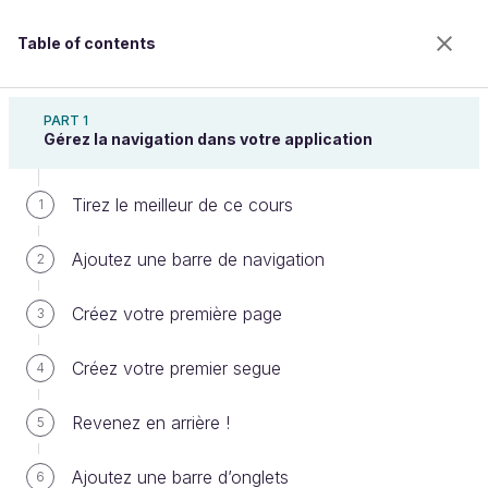
Table of contents
Gérez la navigation et les formulaires sur iOS
PART 1
Gérez la navigation dans votre application
Tirez le meilleur de ce cours
Analysez le cycle de vie du
1
contrôleur
Ajoutez une barre de navigation
2
Créez votre première page
3
Welcome to the 100% online school for careers with
a future.
Créez votre premier segue
4
Get free access to all the features of this course
(quizzes, videos, unlimited access to all chapters) by
Revenez en arrière !
5
creating an account.
Create an account or log in
Ajoutez une barre d’onglets
6