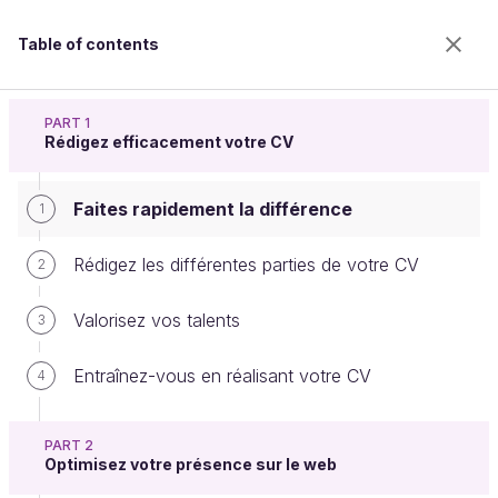
Table of contents
Élaborez votre stratégie de recherche d'emploi
PART 1
Rédigez efficacement votre CV
Faites rapidement la différence
Faites rapidement la différence
1
Rédigez les différentes parties de votre CV
2
Welcome to the 100% online school for careers with
Valorisez vos talents
3
a future.
Get free access to all the features of this course
Entraînez-vous en réalisant votre CV
4
(quizzes, videos, unlimited access to all chapters) by
creating an account.
Create an account or log in
PART 2
Optimisez votre présence sur le web