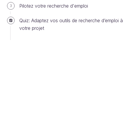
Pilotez votre recherche d'emploi
3
Vous avez quelques secondes pour faire la
différence !
Quiz: Adaptez vos outils de recherche d’emploi à
votre projet
Les recruteurs regardent chaque CV durant
quelques secondes avant de les classer en 3
catégories :
Les candidats à
retenir
: le CV
correspond bien au profil recherché
Les candidats
potentiels
: le profil
présente des atouts même si tous les
critères prérequis ne sont pas présents
Les candidats à
rejeter
: leur CV ne
remplit pas les critères prérequis
Après s'être forgé sa première idée, un recruteur