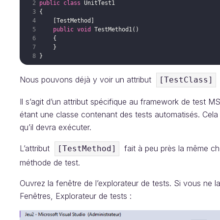
public
class
UnitTest1
{
[
TestMethod
]
public
void
TestMethod1
(
)
{
}
}
Nous pouvons déjà y voir un attribut
a
[TestClass]
Il s’agit d’un attribut spécifique au framework de test
étant une classe contenant des tests automatisés. Cela 
qu’il devra exécuter.
L’attribut
fait à peu près la même ch
[TestMethod]
méthode de test.
Ouvrez la fenêtre de l’explorateur de tests. Si vous ne la
Fenêtres, Explorateur de tests :