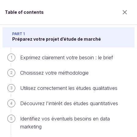
Table of contents
Réalisez une étude de marché
PART 1
Préparez votre projet d’étude de marché
Exprimez clairement votre besoin : le brief
Adaptez-vous aux contextes
1
Choisissez votre méthodologie
2
Welcome to the 100% online school for careers with
Utilisez correctement les études qualitatives
3
a future.
Get free access to all the features of this course
Découvrez l'intérêt des études quantitatives
4
(quizzes, videos, unlimited access to all chapters) by
creating an account.
Identifiez vos éventuels besoins en data
5
Create an account or log in
marketing