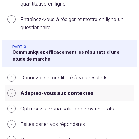
quantitative en ligne
forcément votre marché ni le marketing. Cependant,
il va exiger de comprendre comment vous arrivez à
Entraînez-vous à rédiger et mettre en ligne un
6
vos conclusions.
questionnaire
Votre objectif sera donc avant tout de
convaincre
.
Le piège à éviter, c’est de se laisser entraîner dans
PART 3
Communiquez efficacement les résultats d'une
un débat méthodologique qui va vous éloigner du
étude de marché
but de votre réunion.
Votre attitude consistera à
aller à l’essentiel
.
Donnez de la crédibilité à vos résultats
1
Partez des conclusions et détaillez si nécessaire.
Quitte à fournir le rapport complet à vos
Adaptez-vous aux contextes
2
interlocuteurs après la réunion.
Optimisez la visualisation de vos résultats
3
Les décideurs internes à votre entreprise
Faites parler vos répondants
4
Deuxième public : les
décideurs internes à votre
entreprise
. Par exemple, le comité de direction.