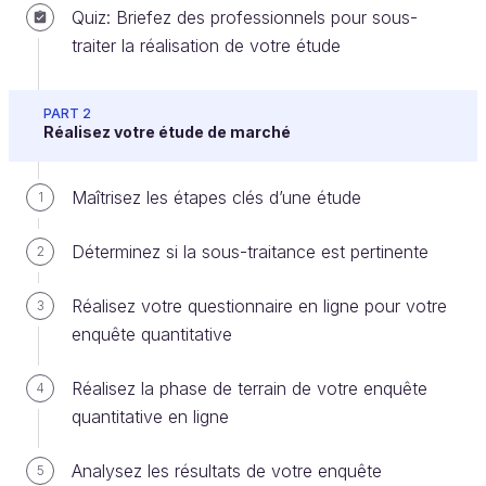
Quiz: Briefez des professionnels pour sous-
traiter la réalisation de votre étude
Votre étude de marché soulève des enjeux et
appelle des prises de décision. Vous devez en tenir
compte lors de la présentation de vos résultats,
PART 2
pour mieux les adapter à vos interlocuteurs. C’est ce
Réalisez votre étude de marché
que nous allons voir dans ce chapitre, à travers
quatre publics typiques d’une présentation de
Maîtrisez les étapes clés d’une étude
1
résultats d’étude.
Déterminez si la sous-traitance est pertinente
2
Identifiez vos interlocuteurs
Réalisez votre questionnaire en ligne pour votre
3
Les décideurs externes à votre entreprise
enquête quantitative
Premier public : les
décideurs externes à votre
Réalisez la phase de terrain de votre enquête
4
entreprise
. Par exemple, si vous travaillez dans
quantitative en ligne
une start-up : des investisseurs potentiels.
Analysez les résultats de votre enquête
5
La particularité de ce public est qu’il ne connaît pas