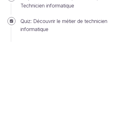
Technicien informatique
Quiz: Découvrir le métier de technicien
Faites les démarches pour devenir
informatique
Technicien Informatique
Vous avez vu dans un chapitre précédent, le métier
de Technicien Informatique est représenté dans tout
type de structure, publique comme privée,
associatives, des PME aux multinationales. Et vous
savez maintenant que plusieurs types de contrat
existent.
Vous avez aussi pu voir que vous aurez
potentiellement une variété de fonctions dans le
métier de Technicien Informatique. Mais savez-vous
que ces fonctions peuvent être rassemblées dans
différents groupes amenant à des variations dans