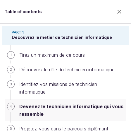
Table of contents
Découvrez le métier de technicien informatique
PART 1
Découvrez le métier de technicien informatique
Tirez un maximum de ce cours
Devenez le technicien informatique
1
qui vous ressemble
Découvrez le rôle du technicien informatique
2
Identifiez vos missions de technicien
3
Welcome to the 100% online school for careers with
informatique
a future.
Get free access to all the features of this course
Devenez le technicien informatique qui vous
4
(quizzes, videos, unlimited access to all chapters) by
ressemble
creating an account.
Create an account or log in
Projetez-vous dans le parcours diplômant
5