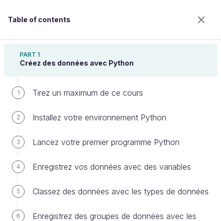
Table of contents
Apprenez les bases du langage Python
PART 1
Créez des données avec Python
Tirez un maximum de ce cours
Écrivez du code en évitant les
1
erreurs courantes
Installez votre environnement Python
2
Lancez votre premier programme Python
3
Welcome to the 100% online school for careers with
a future.
Enregistrez vos données avec des variables
4
Get free access to all the features of this course
(quizzes, videos, unlimited access to all chapters) by
Classez des données avec les types de données
5
creating an account.
Create an account or log in
Enregistrez des groupes de données avec les
6