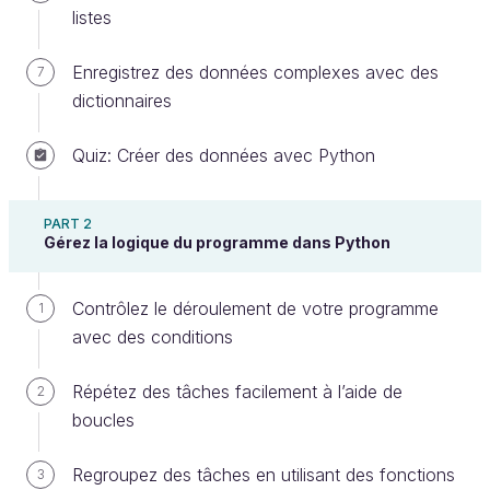
listes
Enregistrez des données complexes avec des
7
dictionnaires
Quiz: Créer des données avec Python
Pourquoi écrire du code de façon
PART 2
structurée est si important ?
Gérez la logique du programme dans Python
Avant de plonger dans les méthodes de
Contrôlez le déroulement de votre programme
1
programmation, voyons pourquoi il faut garder le
avec des conditions
code structuré autant que possible.
Répétez des tâches facilement à l’aide de
Pensez à l’endroit chez vous le moins bien rangé et
2
boucles
moins bien organisé. Un tiroir, un placard ou même
une pièce entière. C’est difficile de trouver quelque
Regroupez des tâches en utilisant des fonctions
3
chose au milieu de tout ça, n’est-ce pas ? Si vous