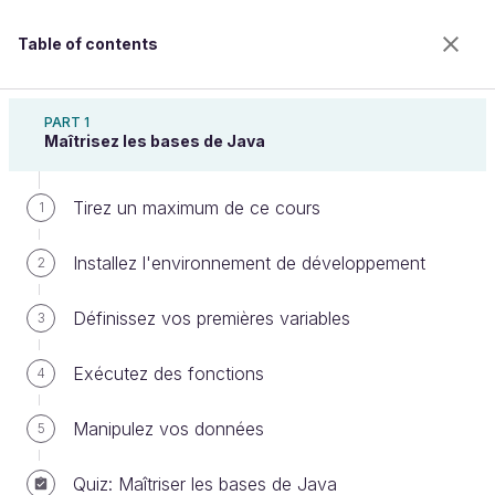
Table of contents
Apprenez à programmer en Java
PART 1
Maîtrisez les bases de Java
Tirez un maximum de ce cours
Implémentez l'héritage
1
Installez l'environnement de développement
2
Welcome to the 100% online school for careers with
Définissez vos premières variables
3
a future.
Get free access to all the features of this course
Exécutez des fonctions
4
(quizzes, videos, unlimited access to all chapters) by
creating an account.
Manipulez vos données
5
Create an account or log in
Quiz: Maîtriser les bases de Java