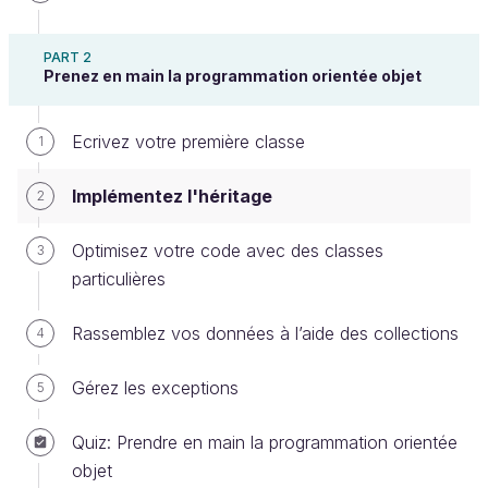
PART 2
Prenez en main la programmation orientée objet
Vous observez une discussion animée entre Jenny
Ecrivez votre première classe
1
et Marc. En effet, l’équipe qui définit les besoins
Implémentez l'héritage
fonctionnels souhaite apporter une modification à la
2
façon de définir un bloc. Marc aurait aimé le savoir
Optimisez votre code avec des classes
3
dès le début mais pas de panique, grâce au
particulières
paradigme objet on va réussir à s’adapter.
Vous recevez une définition complétée de la notion
Rassemblez vos données à l’aide des collections
4
de bloc :
Gérez les exceptions
5
Un bloc de construction est un élément
Quiz: Prendre en main la programmation orientée
reproductible par l’utilisateur. Le bloc est défini par
objet
3 caractéristiques : longueur, largeur et hauteur.