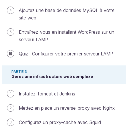
donner différentes fonctions ou différents droits aux
Ajoutez une base de données MySQL à votre
4
membres sur le système informatique à venir.
site web
Lors de cette entrevue, le bureau de l’association
vous fournit l’organigramme suivant :
Entraînez-vous en installant WordPress sur un
5
serveur LAMP
Quiz : Configurer votre premier serveur LAMP
PARTIE 3
Gérez une infrastructure web complexe
Installez Tomcat et Jenkins
1
Organigramme de l'association
Mettez en place un reverse-proxy avec Nginx
2
Ils comptent sur vous pour la mise en place de cet
annuaire, et pourraient même par la suite vous
Configurez un proxy-cache avec Squid
3
donner d’autres missions passionnantes !