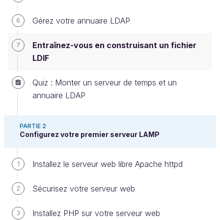
Gérez votre annuaire LDAP
6
Entraînez-vous en construisant un fichier
7
LDIF
Quiz : Monter un serveur de temps et un
À vous de jouer!
annuaire LDAP
Une toute nouvelle association, “Le Plâtre
PARTIE 2
numérique”, vient de naître et recherche des
Configurez votre premier serveur LAMP
bénévoles pour l’accompagner dans son activité.
Une de vos amies, formatrice de métier, et membre
Installez le serveur web libre Apache httpd
1
fondatrice de l’association, vous propose de venir
rencontrer le reste du bureau pour une demande
Sécurisez votre serveur web
2
bien particulière : ils souhaiteraient mettre en place
Installez PHP sur votre serveur web
un annuaire interne dans l’association, pour pouvoir
3