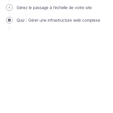
Gérez le passage à l’échelle de votre site
4
Votre mission pour l’association
Quiz : Gérer une infrastructure web complexe
À partir de l’organigramme de l’association, créez le
fichier organigramme.ldif .
Dans ce cas pratique, vous pouvez
considérer que le serveur openLdap qui sera
mis en place le sera avec comme nom de
domaine “leplatrenumerique.org”, et que le dc
sera : dc=leplatrenumerique,dc=org
Vous êtes bloqué ?
Suivez ces étapes pour vous aider :