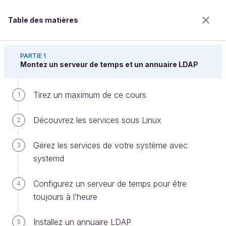
Table des matières
Gérez votre serveur Linux et ses services
PARTIE 1
Montez un serveur de temps et un annuaire LDAP
Tirez un maximum de ce cours
Entraînez-vous en construisant un
1
fichier LDIF
Découvrez les services sous Linux
2
Gérez les services de votre système avec
3
Bienvenue sur l’école 100% en ligne des métiers qui
systemd
ont de l’avenir.
Bénéficiez gratuitement de toutes les fonctionnalités
Configurez un serveur de temps pour être
4
de ce cours (quiz, vidéos, accès illimité à tous les
toujours à l’heure
chapitres) avec un compte.
Créer un compte ou se connecter
Installez un annuaire LDAP
5