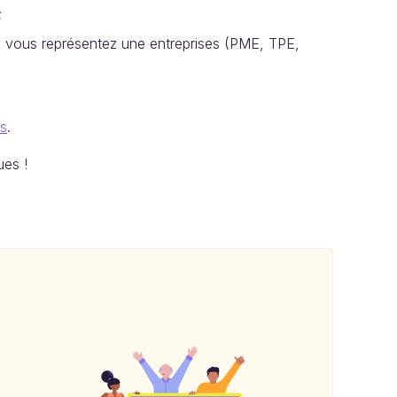
;
i vous représentez une entreprises (PME, TPE,
es
.
ues !