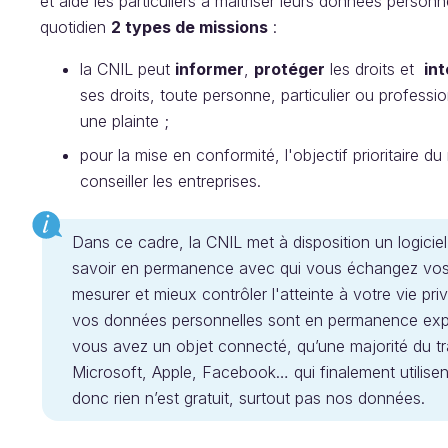
et aide les particuliers à maîtriser leurs données personn
quotidien
2 types de missions
:
la CNIL peut
informer
,
protéger
les droits et
int
ses droits, toute personne, particulier ou professio
une plainte ;
pour la mise en conformité, l'objectif prioritaire d
conseiller les entreprises.
Dans ce cadre, la CNIL met à disposition un logici
savoir en permanence avec qui vous échangez vos 
mesurer et mieux contrôler l'atteinte à votre vie pr
vos données personnelles sont en permanence explo
vous avez un objet connecté, qu’une majorité du tra
Microsoft, Apple, Facebook… qui finalement utilis
donc rien n’est gratuit, surtout pas nos données.