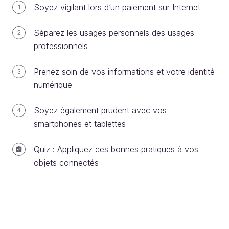
Qu’est-ce qu’un nouveau support de
Soyez vigilant lors d’un paiement sur Internet
1
sauvegarde ?
Séparez les usages personnels des usages
2
professionnels
Prenez soin de vos informations et votre identité
3
numérique
Soyez également prudent avec vos
4
smartphones et tablettes
Quiz : Appliquez ces bonnes pratiques à vos
objets connectés
Les différentes situations d'usage de la
sauvegarde de vos données, exemple en
local sur votre PC, ou depuis votre PC sur un
serveur de l'entreprise, ou sur un serveur