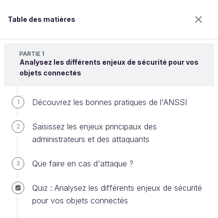
Table des matières
Protégez vos systèmes numériques connectés
grâce aux 12 bonnes pratiques de l'ANSSI
PARTIE 1
Analysez les différents enjeux de sécurité pour vos
objets connectés
Effectuez des sauvegardes
Découvrez les bonnes pratiques de l'ANSSI
1
régulières
Saisissez les enjeux principaux des
2
administrateurs et des attaquants
Bienvenue sur l’école 100% en ligne des métiers qui
ont de l’avenir.
Que faire en cas d'attaque ?
3
Bénéficiez gratuitement de toutes les fonctionnalités
de ce cours (quiz, vidéos, accès illimité à tous les
Quiz : Analysez les différents enjeux de sécurité
chapitres) avec un compte.
pour vos objets connectés
Créer un compte ou se connecter