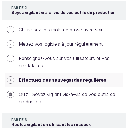
PARTIE 2
Soyez vigilant vis-à-vis de vos outils de production
Ce cours a été réalisé en collaboration avec le
Conservatoire national des Arts et Métiers
Choisissez vos mots de passe avec soin
1
L'objectif sera de comprendre les enjeux de
Mettez vos logiciels à jour régulièrement
2
production et de sécurité des sauvegardes de vos
données applicatives, métiers et techniques
Renseignez-vous sur vos utilisateurs et vos
3
stockées sur les diverses aires de stockage (disques
prestataires
durs, clés...) de votre entreprise. Vous découvrirez
le mode de fonctionnement
des sauvegardes
Effectuez des sauvegardes régulières
4
dans les situations les plus courantes, et également
vous verrez
des cas d'utilisation malveillante
,
Quiz : Soyez vigilant vis-à-vis de vos outils de
comme le ransomware, ou d'incidents graves qui
production
pourraient paralyser l'activité de votre entreprise,
afin que dorénavant vous puissiez faire vos
PARTIE 3
sauvegardes, les tester, reprendre votre activité en
Restez vigilant en utilisant les réseaux