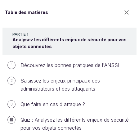
Table des matières
Protégez vos systèmes numériques connectés
grâce aux 12 bonnes pratiques de l'ANSSI
PARTIE 1
Analysez les différents enjeux de sécurité pour vos
objets connectés
Soyez vigilant lors d’un paiement
Découvrez les bonnes pratiques de l'ANSSI
1
sur Internet
Saisissez les enjeux principaux des
2
administrateurs et des attaquants
Bienvenue sur l’école 100% en ligne des métiers qui
ont de l’avenir.
Que faire en cas d'attaque ?
3
Bénéficiez gratuitement de toutes les fonctionnalités
de ce cours (quiz, vidéos, accès illimité à tous les
Quiz : Analysez les différents enjeux de sécurité
chapitres) avec un compte.
pour vos objets connectés
Créer un compte ou se connecter