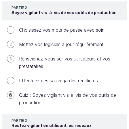
PARTIE 2
Soyez vigilant vis-à-vis de vos outils de production
Ce cours a été élaboré en collaboration avec
le Conservatoire national des Arts & Métiers
Choisissez vos mots de passe avec soin
1
L'objectif sera de comprendre
les enjeux de
Mettez vos logiciels à jour régulièrement
2
production
et de
sécurité
du commerce
électronique, et plus encore, de l'utilisation de
Renseignez-vous sur vos utilisateurs et vos
3
moyens de paiement sur Internet. Vous découvrirez
prestataires
leur mode de fonctionnement le plus courant, en
particulier ce que l'on appelle les SPE, la monnaie
Effectuez des sauvegardes régulières
4
numérique, puis des utilisations malveillantes des
SPE ; et enfin, comment prendre soin de vos
Quiz : Soyez vigilant vis-à-vis de vos outils de
données bancaires numériques.
production
PARTIE 3
"
En 2015, les Français ont dépensé 64,9
Restez vigilant en utilisant les réseaux