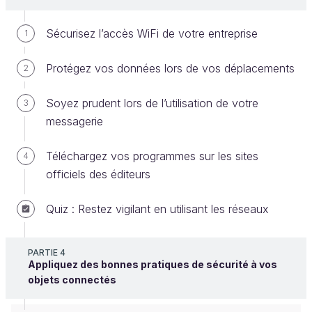
milliards d’euros sur Internet, soit une hausse
de 14 % en une année, les habitudes de
Sécurisez l’accès WiFi de votre entreprise
1
consommation des Français place la France
au 5e rang mondial des achats en ligne,
Protégez vos données lors de vos déplacements
2
derrière la Chine, les États-Unis, le
Royaume-Uni et le Japon.
"
Soyez prudent lors de l’utilisation de votre
3
Source : article "
E-paiement :
messagerie
Développement et évolution du marché du
Téléchargez vos programmes sur les sites
e-paiement
"
4
officiels des éditeurs
Les systèmes de paiement électronique sont
Quiz : Restez vigilant en utilisant les réseaux
néanmoins
récents
. Nous avons vu lors de l'étude
de la bonne pratique n° 1 (mot de passe) les
principes essentiels des systèmes de protection
PARTIE 4
Appliquez des bonnes pratiques de sécurité à vos
cryptographiques à clé publique et à signature
objets connectés
électronique ; leur avènement a rendu possible et
populaire l'usage de la monnaie électronique.