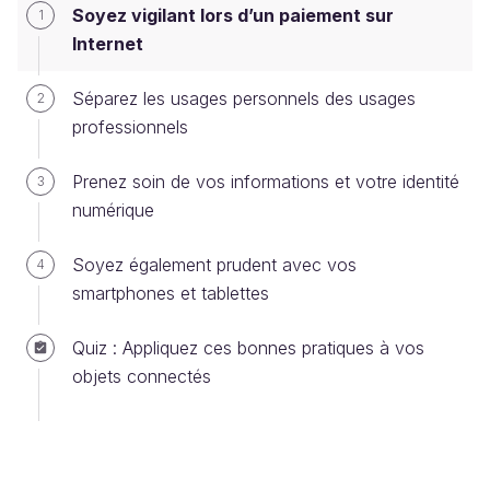
Soyez vigilant lors d’un paiement sur
1
L'apport de ces technologies est énorme pour
Internet
sécuriser les données sensibles à protéger comme
le
numéro de la carte (1)
, la
date de fin de
Séparez les usages personnels des usages
2
validité (3)
et les
trois chiffres secrets
qui
professionnels
figurent généralement au dos de la carte (ou en
encart 2). Elles permettent d’effectuer des
Prenez soin de vos informations et votre identité
3
paiements via Internet, sans la présence physique
numérique
de la carte.
Soyez également prudent avec vos
4
smartphones et tablettes
Quiz : Appliquez ces bonnes pratiques à vos
objets connectés