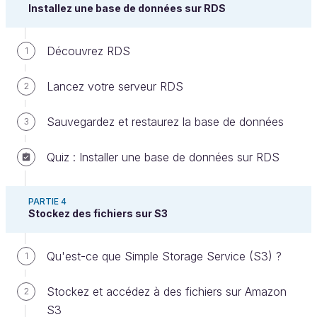
construire une architecture logicielle plus complexe
Installez une base de données sur RDS
à base de multiples serveurs.
Découvrez RDS
1
Découvrez le plan du cours
Lancez votre serveur RDS
2
Amazon Web Services possède de nombreux
avantages, mais c’est souvent difficile de s’y
Sauvegardez et restaurez la base de données
3
retrouver tant il y a de services.
Dans la première partie, vous découvrirez les
Quiz : Installer une base de données sur RDS
principaux services AWS, et vous créerez votre
premier serveur.
PARTIE 4
Stockez des fichiers sur S3
Ensuite, dans la seconde partie du cours, vous
utiliserez EC2 pour monter un serveur web, avant de
Qu'est-ce que Simple Storage Service (S3) ?
1
vous attaquer en troisième partie à l'installation
d’une base de données sur RDS.
Stockez et accédez à des fichiers sur Amazon
2
Pour finir, dans la dernière partie, vous explorerez le
S3