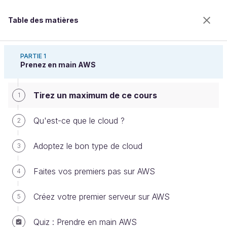
Table des matières
Découvrez le cloud avec Amazon Web Services
PARTIE 1
Prenez en main AWS
Tirez un maximum de ce cours
Tirez un maximum de ce cours
1
Qu'est-ce que le cloud ?
2
Bienvenue sur l’école 100% en ligne des métiers qui
Adoptez le bon type de cloud
3
ont de l’avenir.
Bénéficiez gratuitement de toutes les fonctionnalités
Faites vos premiers pas sur AWS
4
de ce cours (quiz, vidéos, accès illimité à tous les
chapitres) avec un compte.
Créez votre premier serveur sur AWS
5
Créer un compte ou se connecter
Quiz : Prendre en main AWS