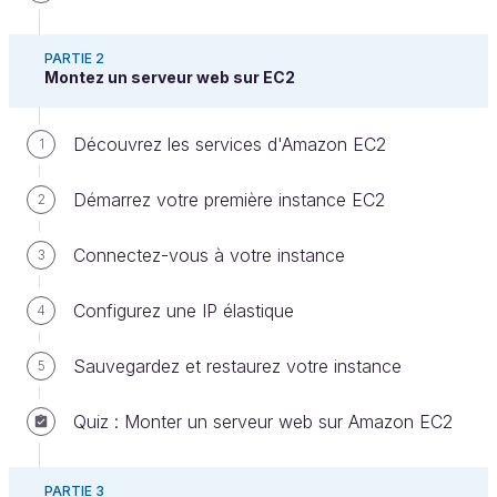
PARTIE 2
Montez un serveur web sur EC2
Découvrez les services d'Amazon EC2
1
Introduction
Démarrez votre première instance EC2
2
Bonjour et bienvenue dans ce cours consacré à
Amazon Web Services.
Connectez-vous à votre instance
3
Dans ce cours, vous allez découvrir les
bonnes
Configurez une IP élastique
4
pratiques
et les
connaissances
fondamentales
qui vous aideront à prendre en
Sauvegardez et restaurez votre instance
5
main les services essentiels d’AWS. Vous apprendrez
à exploiter leur flexibilité afin de minimiser vos coûts
Quiz : Monter un serveur web sur Amazon EC2
de gestion et obtenir une stabilité durable, que ce
soit pour développer votre site web, ou bien
PARTIE 3