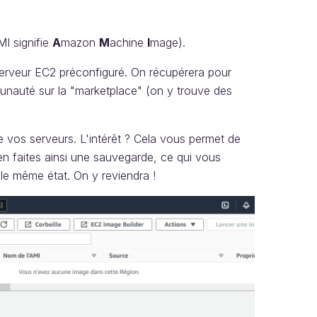
I signifie
A
mazon
M
achine
I
mage).
serveur EC2 préconfiguré. On récupérera pour
nauté sur la "marketplace" (on y trouve des
e vos serveurs. L'intérêt ? Cela vous permet de
en faites ainsi une sauvegarde, ce qui vous
e même état. On y reviendra !