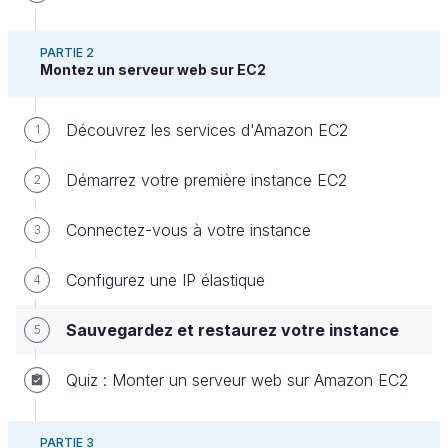
PARTIE 2
Montez un serveur web sur EC2
Il est très facile de faire des sauvegardes et des
restaurations de nos serveurs AWS. C'est l'avantage
Découvrez les services d'Amazon EC2
1
d'utiliser des machines virtuelles dans le cloud !
Par défaut, AWS ne fait pas de sauvegarde de vos
Démarrez votre première instance EC2
2
instances EC2 pour vous. Il va donc falloir que vous
anticipiez (en général, il est préférable d'avoir fait
Connectez-vous à votre instance
3
une sauvegarde avant d'avoir fait planter son
serveur... enfin je trouve). 😛
Configurez une IP élastique
4
Déterminez votre méthode de
Sauvegardez et restaurez votre instance
5
sauvegarde
Quiz : Monter un serveur web sur Amazon EC2
Vous avez 2 solutions pour sauvegarder une
instance EC2. Chacune a ses avantages et ses
PARTIE 3