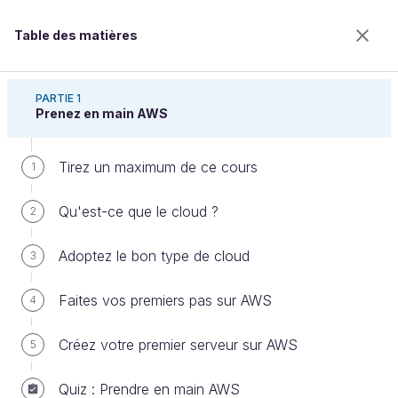
Table des matières
Découvrez le cloud avec Amazon Web Services
PARTIE 1
Prenez en main AWS
Tirez un maximum de ce cours
Sauvegardez et restaurez votre
1
instance
Qu'est-ce que le cloud ?
2
Adoptez le bon type de cloud
3
Bienvenue sur l’école 100% en ligne des métiers qui
ont de l’avenir.
Faites vos premiers pas sur AWS
4
Bénéficiez gratuitement de toutes les fonctionnalités
de ce cours (quiz, vidéos, accès illimité à tous les
Créez votre premier serveur sur AWS
5
chapitres) avec un compte.
Créer un compte ou se connecter
Quiz : Prendre en main AWS