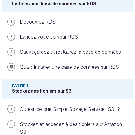
défauts.
Installez une base de données sur RDS
Créer une
AMI
depuis votre serveur est
le plus
Découvrez RDS
1
simple
. Tout le disque et toute la configuration
du serveur seront copiés. En revanche,
Lancez votre serveur RDS
2
chaque AMI
prend de la place
(et peut finir
par coûter de l'argent), car tout le contenu du
Sauvegardez et restaurez la base de données
3
serveur est copié à chaque fois.
Créer un
instantané EBS
(du disque) est
le
Quiz : Installer une base de données sur RDS
plus économique
. Les sauvegardes sont
incrémentielles : la première sauvegarde d'un
PARTIE 4
disque de 10 Go prendra 10 Go, mais la
Stockez des fichiers sur S3
seconde ne prendra que 1 Go si seul 1 Go a
changé depuis la dernière fois. L'instantané
Qu'est-ce que Simple Storage Service (S3) ?
1
est
un peu plus compliqué
à manipuler, car il
faut rattacher le disque au serveur (rien de très
Stockez et accédez à des fichiers sur Amazon
2
complexe pour autant).
S3