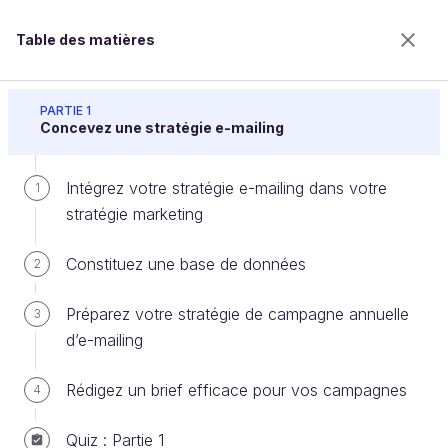
Table des matières
Réussissez votre campagne d'e-mailing
PARTIE 1
Concevez une stratégie e-mailing
Intégrez votre stratégie e-mailing dans votre
Interprétez le taux d’insatisfaction
1
stratégie marketing
Constituez une base de données
2
Bienvenue sur l’école 100% en ligne des métiers qui
ont de l’avenir.
Préparez votre stratégie de campagne annuelle
3
Bénéficiez gratuitement de toutes les fonctionnalités
d’e-mailing
de ce cours (quiz, vidéos, accès illimité à tous les
chapitres) avec un compte.
Rédigez un brief efficace pour vos campagnes
4
Créer un compte ou se connecter
Quiz : Partie 1