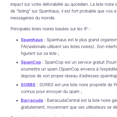
impact sur votre délivrabilité au quotidien. La liste noir
de “listing” sur Spamhaus, il est fort probable que vos 
messageries du monde.
Principales listes noires basées sur les IP :
Spamhaus
: Spamhaus est le plus grand organism
FAI/webmails utilisent ses listes noires). Son inter
figurent sur sa liste ;
SpamCop
: SpamCop est un service gratuit (four
soumettre un spam (SpamCop enverra à l’expédit
dispose de son propre réseau d’adresses spamtrap
SORBS
: SORBS est une liste noire propriété de Pro
connus pour envoyer du spam ;
Barracuda
: BarracudaCentral est la liste noire gé
gratuitement, moyennant que ses utilisateurs se d