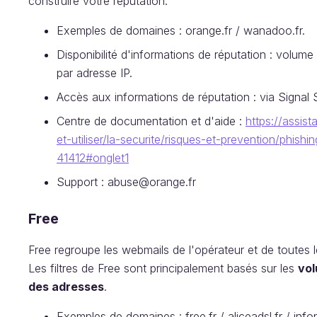
construire votre réputation.
Exemples de domaines : orange.fr / wanadoo.fr.
Disponibilité d'informations de réputation : volume
par adresse IP.
Accès aux informations de réputation : via Signal
Centre de documentation et d'aide :
https://assist
et-utiliser/la-securite/risques-et-prevention/phish
41412#onglet1
Support : abuse@orange.fr
Free
Free regroupe les webmails de l'opérateur et de toutes le
Les filtres de Free sont principalement basés sur les
vol
des adresses
.
Exemples de domaines : free.fr / aliceadsl.fr / infonie.