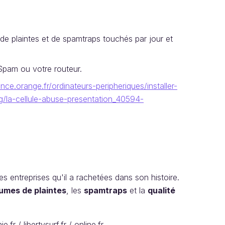
 de plaintes et de spamtraps touchés par jour et
 Spam ou votre routeur.
ance.orange.fr/ordinateurs-peripheriques/installer-
ing/la-cellule-abuse-presentation_40594-
s entreprises qu'il a rachetées dans son histoire.
umes de plaintes
, les
spamtraps
et la
qualité
fr / libertysurf.fr / online.fr.