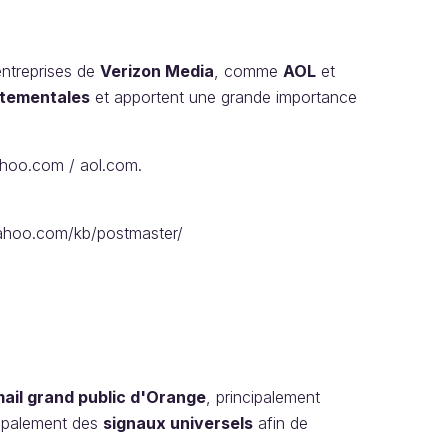
entreprises de
Verizon Media
, comme
AOL
et
tementales
et apportent une grande importance
ahoo.com / aol.com.
p.yahoo.com/kb/postmaster/
/
ail grand public d'Orange
, principalement
incipalement des
signaux universels
afin de