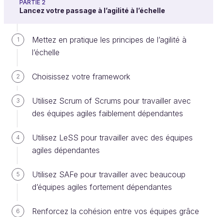
PARTIE 2
Lancez votre passage à l’agilité à l’échelle
Définissez votre premier périmètre
Mettez en pratique les principes de l’agilité à
1
l’échelle
d’application
Choisissez votre framework
2
Le déploiement de l’agilité à l’échelle est une
approche
incrémentale
: périmètre par périmètre,
Utilisez Scrum of Scrums pour travailler avec
3
chaque expérimentation va permettre à votre
des équipes agiles faiblement dépendantes
entreprise d’apprendre en marchant, et de
s’améliorer en continu.
Utilisez LeSS pour travailler avec des équipes
4
agiles dépendantes
Je vous conseille de choisir un premier
périmètre fonctionnel abordable, qui met en
Utilisez SAFe pour travailler avec beaucoup
5
jeu un
nombre limité d’équipes
, et un
faible
d’équipes agiles fortement dépendantes
niveau de dépendance
entre celles-ci.
Renforcez la cohésion entre vos équipes grâce
6