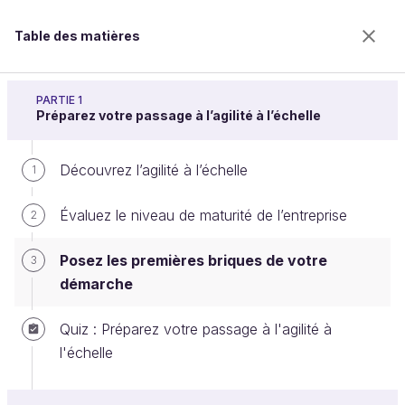
Table des matières
Passez à l'agilité à l'échelle
PARTIE 1
Préparez votre passage à l’agilité à l’échelle
Découvrez l’agilité à l’échelle
Posez les premières briques de
1
votre démarche
Évaluez le niveau de maturité de l’entreprise
2
Posez les premières briques de votre
3
Bienvenue sur l’école 100% en ligne des métiers qui
démarche
ont de l’avenir.
Bénéficiez gratuitement de toutes les fonctionnalités
Quiz : Préparez votre passage à l'agilité à
de ce cours (quiz, vidéos, accès illimité à tous les
l'échelle
chapitres) avec un compte.
Créer un compte ou se connecter