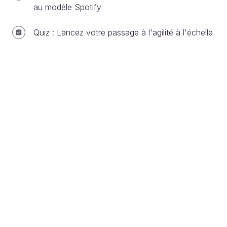
Parmi les frameworks ou cadres de travail agile à
au modèle Spotify
l’échelle que nous aborderons dans la 2e partie de
ce cours, vous choisirez de préférence un
Quiz : Lancez votre passage à l'agilité à l'échelle
framework léger, pour permettre à vos équipes
d’intégrer à leur rythme les premiers principes de
l’agilité à l’échelle.
Quel que soit le framework utilisé, je vous
conseille de privilégier une
croissance
organique
, c’est-à-dire d’ajouter une équipe
à la fois. Cela vous évitera de nuire à
l’efficacité d’origine et à la dynamique globale,
qui peuvent être fragilisées par ces nouvelles
manières de travailler.
Organisez un atelier pour identifier
votre stratégie de découpage