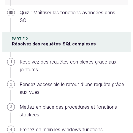
Quiz : Maîtriser les fonctions avancées dans
SQL
PARTIE 2
Résolvez des requêtes SQL complexes
Rodolphe vous lance un nouveau défi. Après
l'intégration de nouvelles tables dans la base, il a
Résolvez des requêtes complexes grâce aux
1
remarqué des problèmes d'unicité qui peuvent
jointures
provoquer des doublons et des incohérences dans
les données. Ces erreurs pourraient affecter les
Rendez accessible le retour d'une requête grâce
2
analyses et les opérations de l’entreprise. Votre
aux vues
mission est de vous assurer que chaque donnée
critique dans la base est unique et que les relations
Mettez en place des procédures et fonctions
3
entre les tables sont correctement définies.
stockées
Prenez en main le concept de clé
Prenez en main les windows functions
4