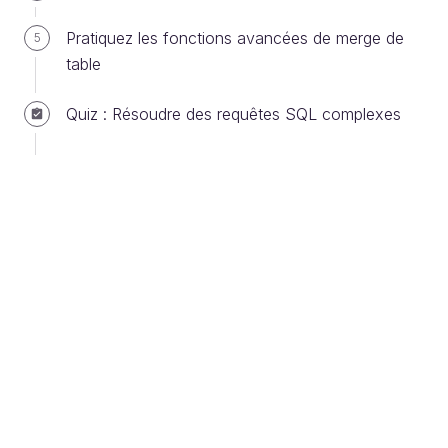
primaire et de clé étrangère
Pratiquez les fonctions avancées de merge de
5
table
C’est quoi déjà une clé primaire ?
Quiz : Résoudre des requêtes SQL complexes
Commençons par un rappel dans ce cas. La clé
primaire est une contrainte fondamentale qui garantit
que chaque enregistrement d’une table est unique.
Par exemple, dans la table customer de la base DVD
Rental, la colonne customer_id est la clé primaire :
chaque client a un identifiant unique qui permet de le
distinguer de tous les autres.
Les propriétés de la clé primaire :
Elle est unique.
Elle ne peut pas contenir de valeur
.
NULL
Chaque table ne peut avoir qu’une seule clé