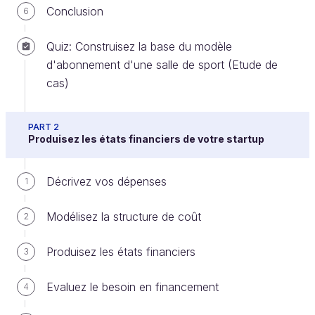
Découvrons comment gérer le storytelling dans
Conclusion
6
votre histoire entrepreneuriale !
Quiz: Construisez la base du modèle
Préparez votre support PowerPoint
d'abonnement d'une salle de sport (Etude de
cas)
PART 2
Produisez les états financiers de votre startup
Préparez votre prise de parole
Décrivez vos dépenses
1
Modélisez la structure de coût
2
Produisez les états financiers
3
Vous pouvez consulter le site d'Alina et Wilfrid,
spécialiste en Storytelling et Personal branding
Evaluez le besoin en financement
4
: