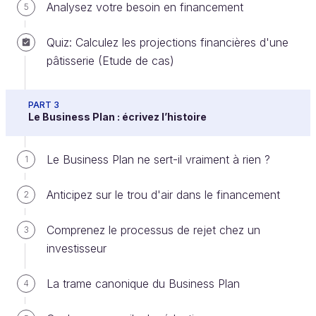
Associée Alina & Wilfrid, Créateurs
Analysez votre besoin en financement
5
d'histoires qui (re)donnent du sens
Quiz: Calculez les projections financières d'une
http://www.alinaetwilfrid.com/
pâtisserie (Etude de cas)
PART 3
Le Business Plan : écrivez l’histoire
Any feedback to share with us?
Le Business Plan ne sert-il vraiment à rien ?
1
Ever considered an OpenClassrooms
Anticipez sur le trou d'air dans le financement
2
diploma?
Up to 100% of your training program
Comprenez le processus de rejet chez un
3
investisseur
funded
Flexible start date
La trame canonique du Business Plan
4
Career-focused projects