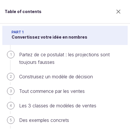
Table of contents
Lancez votre projet innovant
PART 1
Convertissez votre idée en nombres
Partez de ce postulat : les projections sont
Le storytelling à l’oral
1
toujours fausses
Construisez un modèle de décision
2
Welcome to the 100% online school for careers with
a future.
Tout commence par les ventes
3
Get free access to all the features of this course
(quizzes, videos, unlimited access to all chapters) by
Les 3 classes de modèles de ventes
creating an account.
4
Create an account or log in
Des exemples concrets
5