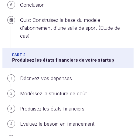
Dans ce chapitre, vous allez découvrir les
Conclusion
6
témoignages d'expert qui partageront avec vous
leur conseils, les erreurs qu'ils ont commises et ce
Quiz: Construisez la base du modèle
qui auraient pu les aider à avancer. Venez les
d'abonnement d'une salle de sport (Etude de
découvrir !
cas)
Témoignages d'entrepreneurs
PART 2
Produisez les états financiers de votre startup
Venez découvrir les réponses à ces questions !
Qui sont-ils ?
Décrivez vos dépenses
1
Quelles sont les 3 choses qu'ils auraient aimé
Modélisez la structure de coût
2
savoir avant de créer leur 1ère entreprise ?
Quelles sont les 3 plus grosses erreurs en tant
Produisez les états financiers
3
qu’entrepreneur ?
Evaluez le besoin en financement
Quels sont leur conseils à vous, en tant que
4
futur entrepreneur ?