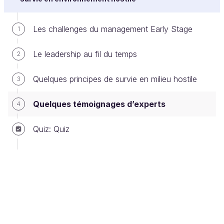
Qui sont-ils ?
Quelle est la spécificité de leur espace ?
Les challenges du management Early Stage
1
Quelles sont les bénéfices clés pour les
Le leadership au fil du temps
2
startups hébergées ?
Quels sont leurs 3 conseils clés ?
Quelques principes de survie en milieu hostile
3
Quelques témoignages d’experts
4
Quiz: Quiz
Any feedback to share with us?
Ever considered an OpenClassrooms
diploma?
Up to 100% of your training program
funded