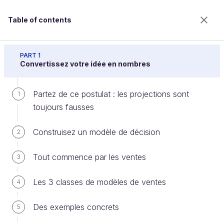
Table of contents
Lancez votre projet innovant
PART 1
Convertissez votre idée en nombres
Partez de ce postulat : les projections sont
Quelques témoignages d’experts
1
toujours fausses
Construisez un modèle de décision
2
Welcome to the 100% online school for careers with
a future.
Tout commence par les ventes
3
Get free access to all the features of this course
(quizzes, videos, unlimited access to all chapters) by
Les 3 classes de modèles de ventes
creating an account.
4
Create an account or log in
Des exemples concrets
5