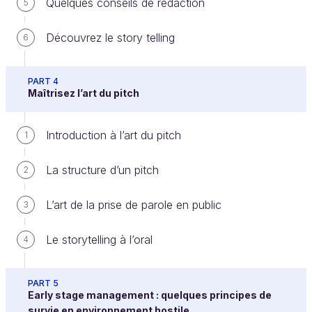
Quelques conseils de rédaction
5
Qui sont-ils ?
Quels conseils pour approcher un investisseur
Découvrez le story telling
6
?
Quelles sont les 3 plus grosses erreurs en tant
PART 4
Maîtrisez l’art du pitch
qu'investisseurs ?
Quelles compétences clés manquent-ils aux
Introduction à l’art du pitch
entrepreneurs ?
1
Quels sont les principaux “deal breaker” ?
La structure d’un pitch
2
L’art de la prise de parole en public
3
Le storytelling à l’oral
4
Témoignages d'incubateurs et
d'accélérateurs
PART 5
Early stage management : quelques principes de
Venez découvrir les réponses à ces questions !
survie en environnement hostile