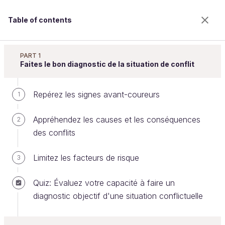
Table of contents
Apprenez à gérer les conflits
PART 1
Faites le bon diagnostic de la situation de conflit
Repérez les signes avant-coureurs
Évitez les obstacles majeurs
1
Appréhendez les causes et les conséquences
2
des conflits
Welcome to the 100% online school for careers with
a future.
Limitez les facteurs de risque
3
Get free access to all the features of this course
(quizzes, videos, unlimited access to all chapters) by
Quiz: Évaluez votre capacité à faire un
creating an account.
diagnostic objectif d'une situation conflictuelle
Create an account or log in