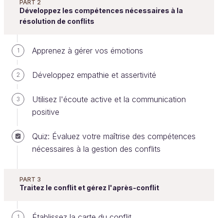
PART 2
Développez les compétences nécessaires à la
Face aux obstacles inévitables qui vont se présenter
résolution de conflits
tout au long du traitement du conflit, vous devez
rester vigilant, garder votre sang-froid, toujours
Apprenez à gérer vos émotions
1
maintenir votre empathie. Pour vous y aider, je vous
propose quelques techniques ci-dessous.
Développez empathie et assertivité
2
Déjouez les pièges
Utilisez l'écoute active et la communication
3
positive
Surmontez les obstacles à la
communication
Quiz: Évaluez votre maîtrise des compétences
nécessaires à la gestion des conflits
Vous pourrez être confronté à plusieurs types de
blocages. Apprenez à les repérer !
PART 3
1- Le piège des monologues alternés
Traitez le conflit et gérez l'après-conflit
Lors des échanges préparatoires ou des entretiens
Établissez la carte du conflit
1