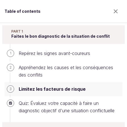
Table of contents
Apprenez à gérer les conflits
PART 1
Faites le bon diagnostic de la situation de conflit
Repérez les signes avant-coureurs
Limitez les facteurs de risque
1
Appréhendez les causes et les conséquences
2
des conflits
Welcome to the 100% online school for careers with
a future.
Limitez les facteurs de risque
3
Get free access to all the features of this course
(quizzes, videos, unlimited access to all chapters) by
Quiz: Évaluez votre capacité à faire un
creating an account.
diagnostic objectif d'une situation conflictuelle
Create an account or log in