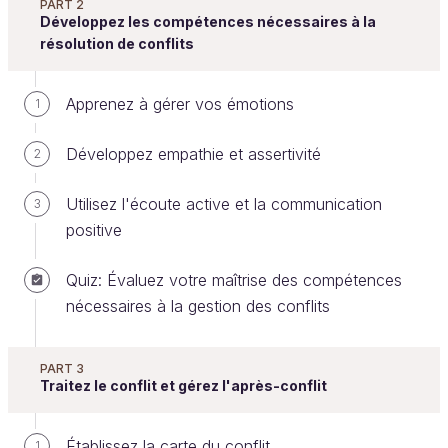
PART 2
Développez les compétences nécessaires à la
Quelques termes en anglais ont été utilisés
résolution de conflits
dans la vidéo ci-dessous. Voici leur traduction
en français.
Apprenez à gérer vos émotions
1
Reporting
: rapport d'activités.
One-to-one
: entretien individuel.
Développez empathie et assertivité
2
Utilisez l'écoute active et la communication
3
positive
Vous devez maintenant développer votre expertise
de la relation au travail et de la motivation
Quiz: Évaluez votre maîtrise des compétences
individuelle. Les comprendre, c'est identifier les
nécessaires à la gestion des conflits
facteurs de risque et les ressorts du conflit.
PART 3
Familiarisez-vous avec les facteurs de
Traitez le conflit et gérez l'après-conflit
risque du conflit
Établissez la carte du conflit
1