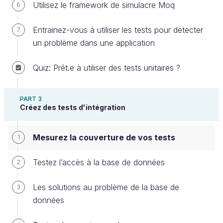
Utilisez le framework de simulacre Moq
6
Il y a plusieurs indicateurs de couverture de code :
Entrainez-vous à utiliser les tests pour détecter
7
Couverture des fonctions (ou méthodes)
:
un problème dans une application
est-ce que toutes les méthodes du code ont
été appelées par les tests ?
Quiz: Prêt.e à utiliser des tests unitaires ?
Couverture des instructions
: est-ce que
les tests sont passés sur chaque ligne de code
PART 3
?
Créez des tests d'intégration
Couverture des chemins d’exécution
: est-
ce que l’on est passé dans toutes les branches
Mesurez la couverture de vos tests
1
de notre code ? Par exemple, l’instruction
génère deux branches de code : une
if
Testez l’accès à la base de données
2
dans laquelle la condition évaluée est vraie,
une autre où la condition est fausse.
Les solutions au problème de la base de
3
données
Couverture des points de tests
: est-ce que
chaque condition sur le test d’une variable a