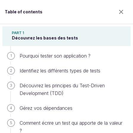
Table of contents
Testez votre application C#
PART 1
Découvrez les bases des tests
Pourquoi tester son application ?
Mesurez la couverture de vos tests
1
Identifiez les différents types de tests
2
Welcome to the 100% online school for careers with
Découvrez les principes du Test-Driven
3
a future.
Development (TDD)
Get free access to all the features of this course
(quizzes, videos, unlimited access to all chapters) by
Gérez vos dépendances
creating an account.
4
Create an account or log in
Comment écrire un test qui apporte de la valeur
5
?