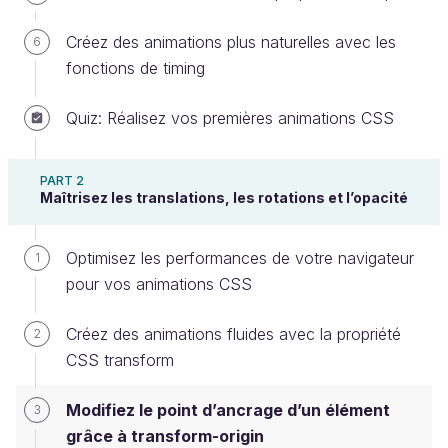
Créez des animations plus naturelles avec les
6
fonctions de timing
nous permet de créer une
multitude
Transform
d'effets de mouvement : nous pouvons absolument
Quiz: Réalisez vos premières animations CSS
tout faire…
Sauf un mouvement de balancier…
PART 2
Maîtrisez les translations, les rotations et l’opacité
Ou changer d’échelle du haut vers le bas… 🙃
Optimisez les performances de votre navigateur
1
Mais comme toujours en CSS, il y a une solution !
pour vos animations CSS
Découvrez le point d'ancrage
Créez des animations fluides avec la propriété
2
Par défaut, toutes les fonctions de
CSS transform
transform
partent du
centre
de l’élément. Donc quand on
Modifiez le point d’ancrage d’un élément
3
change l’échelle d’un objet, il s’agrandit vers
grâce à transform-origin
l’extérieur :