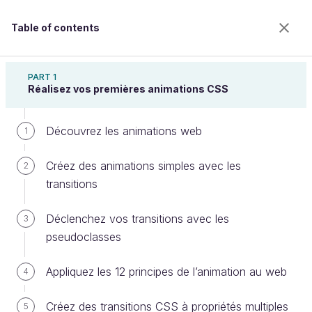
Table of contents
Créez des animations CSS modernes
PART 1
Réalisez vos premières animations CSS
Découvrez les animations web
Modifiez le point d’ancrage d’un
1
élément grâce à transform-origin
Créez des animations simples avec les
2
transitions
Welcome to the 100% online school for careers with
Déclenchez vos transitions avec les
3
a future.
pseudoclasses
Get free access to all the features of this course
(quizzes, videos, unlimited access to all chapters) by
Appliquez les 12 principes de l’animation au web
4
creating an account.
Create an account or log in
Créez des transitions CSS à propriétés multiples
5