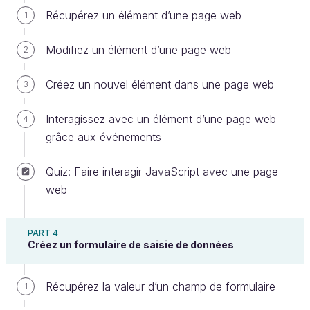
Récupérez un élément d’une page web
1
Une
fonction
est un bloc de code auquel on
attribue un nom. Appeler cette fonction permet
Modifiez un élément d’une page web
2
d’exécuter le code qu’elle contient. On parle
Créez un nouvel élément dans une page web
3
donc de fonction, car il s’agit d’un bloc de
code qui a un rôle spécifique au sein de votre
Interagissez avec un élément d’une page web
4
fichier JavaScript. Une fonction peut ainsi :
grâce aux événements
contenir des informations
, qu’on
appelle
paramètres
;
Quiz: Faire interagir JavaScript avec une page
retourner un
résultat
;
web
effectuer une
action
.
PART 4
Créez un formulaire de saisie de données
En fait, vous utilisez déjà des fonctions depuis le
début de ce cours, sans même le savoir ! Par
Récupérez la valeur d’un champ de formulaire
1
exemple, quand vous écrivez :