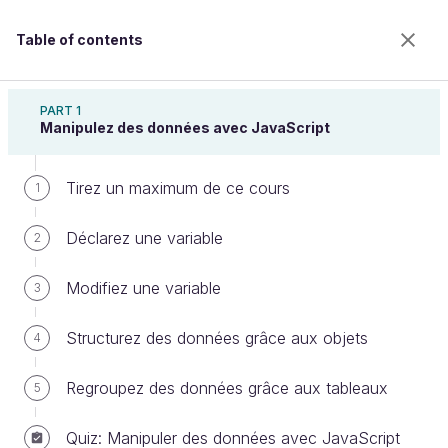
Table of contents
Apprenez à programmer avec JavaScript
PART 1
Manipulez des données avec JavaScript
Tirez un maximum de ce cours
Organisez votre code grâce aux
1
fonctions
Déclarez une variable
2
Modifiez une variable
3
Welcome to the 100% online school for careers with
a future.
Structurez des données grâce aux objets
4
Get free access to all the features of this course
(quizzes, videos, unlimited access to all chapters) by
Regroupez des données grâce aux tableaux
5
creating an account.
Create an account or log in
Quiz: Manipuler des données avec JavaScript