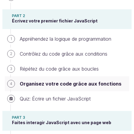
PART 2
Écrivez votre premier fichier JavaScript
Notre projet avance ! Nous pouvons maintenant
proposer plusieurs mots ou phrases à l’utilisateur,
Appréhendez la logique de programmation
1
compter son score et l’afficher. 🚀
Pour l’instant notre code est encore relativement
Contrôlez du code grâce aux conditions
2
petit, mais il va grandir au fur et à mesure du
développement. Il est donc très important de
Répétez du code grâce aux boucles
3
l’organiser pour qu’il reste lisible et fonctionnel
.
C’est d’autant plus important que, en tant que
Organisez votre code grâce aux fonctions
4
développeur, vous devrez fréquemment dupliquer du
Quiz: Écrire un fichier JavaScript
code. Voyons ensemble comment éviter cette
répétition et réaliser cela efficacement, grâce aux
fonctions ! 😃
PART 3
Faites interagir JavaScript avec une page web
Découvrez les fonctions