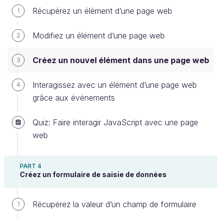
la propriété innerHTML.
Récupérez un élément d’une page web
1
Créez une nouvelle balise grâce à
Modifiez un élément d’une page web
2
createElement
Créez un nouvel élément dans une page web
3
Utilisez la méthode CreateElement
Interagissez avec un élément d’une page web
4
CreateElement
est une méthode fournie par
grâce aux événements
JavaScript, accessible depuis
document
. Elle permet
de créer n’importe quelle balise :
Quiz: Faire interagir JavaScript avec une page
web
let
nouvelElement
=
document
.
createElement
(
"div"
)
;
PART 4
Ici, vous pouvez remplacer
div
par le nom de balise
Créez un formulaire de saisie de données
que vous désirez,
section
,
p
,
h1
, etc. Une fois cette
balise créée, vous pouvez la configurer avec les
Récupérez la valeur d’un champ de formulaire
1
méthodes que nous avons vues dans le chapitre