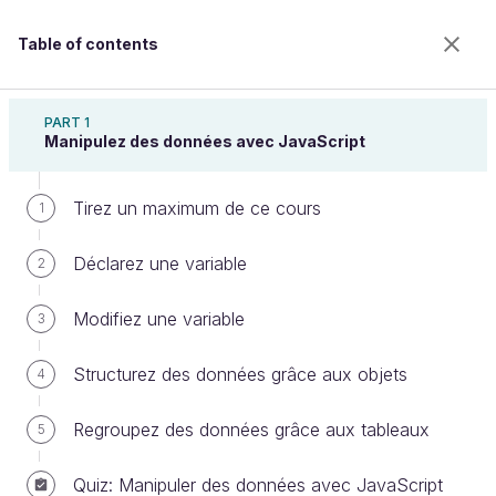
Table of contents
Apprenez à programmer avec JavaScript
PART 1
Manipulez des données avec JavaScript
Tirez un maximum de ce cours
Créez un nouvel élément dans une
1
page web
Déclarez une variable
2
Modifiez une variable
3
Welcome to the 100% online school for careers with
a future.
Structurez des données grâce aux objets
4
Get free access to all the features of this course
(quizzes, videos, unlimited access to all chapters) by
Regroupez des données grâce aux tableaux
5
creating an account.
Create an account or log in
Quiz: Manipuler des données avec JavaScript