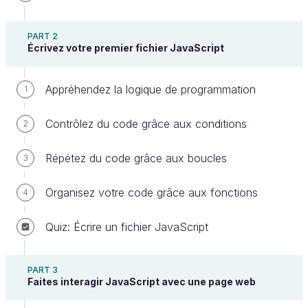
PART 2
Écrivez votre premier fichier JavaScript
Appréhendez la logique de programmation
1
Contrôlez du code grâce aux conditions
Nous savons maintenant comment modifier un
2
élément existant. Mais comment créer un nouvel
Répétez du code grâce aux boucles
3
élément dans une page web ? La façon de faire est
toujours la même : d’abord créer l’élément, puis le
Organisez votre code grâce aux fonctions
4
lier à un élément déjà existant de la page.
Pour créer nos éléments, là encore JavaScript nous
Quiz: Écrire un fichier JavaScript
propose plusieurs manières de faire. Nous en
aborderons deux dans ce chapitre :
PART 3
Faites interagir JavaScript avec une page web
la méthode createElement ;