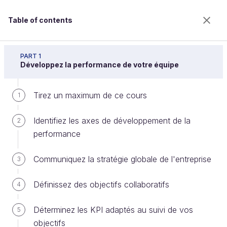
Table of contents
Améliorez l'efficacité de votre équipe
PART 1
Développez la performance de votre équipe
Tirez un maximum de ce cours
Formalisez les besoins en
1
compétences de votre équipe
Identifiez les axes de développement de la
2
performance
Welcome to the 100% online school for careers with
Communiquez la stratégie globale de l'entreprise
3
a future.
Get free access to all the features of this course
Définissez des objectifs collaboratifs
4
(quizzes, videos, unlimited access to all chapters) by
creating an account.
Déterminez les KPI adaptés au suivi de vos
5
Create an account or log in
objectifs