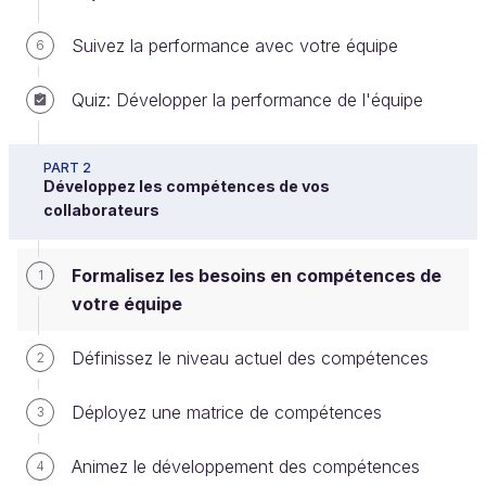
Suivez la performance avec votre équipe
6
Explicitez les besoins de votre équipe
Quiz: Développer la performance de l'équipe
Dans la partie précédente du cours, vous avez vu
comment mettre en place un système de pilotage
PART 2
Développez les compétences de vos
permettant de développer la performance de votre
collaborateurs
équipe.
Mais cela ne suffit pas ! Encore faut-il disposer des
Formalisez les besoins en compétences de
1
bonnes compétences pour que votre équipe puisse
votre équipe
réaliser ses objectifs.
Définissez le niveau actuel des compétences
2
Avez-vous en tête exactement l’ensemble des
compétences dont votre équipe a besoin pour bien
Déployez une matrice de compétences
3
fonctionner ?
Animez le développement des compétences
4
Intuitivement, chaque équipe connaît les